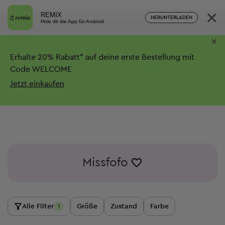
×
REMIX
HERUNTERLADEN
Hole dir die App für Android
×
Erhalte
20%
Rabatt*
auf deine erste Bestellung mit
Code WELCOME
Jetzt einkaufen
Missfofo
Alle Filter
Größe
Zustand
Farbe
1