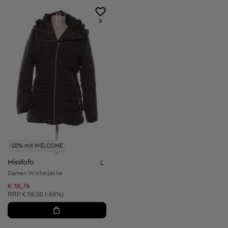
9
-20% mit WELCOME
Missfofo
L
Damen Winterjacke
€ 18,76
Unverbindliche Preisempfehlung:
RRP
€ 59,00 (-68%)