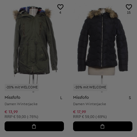
4
15
-20% mit WELCOME
-20% mit WELCOME
Missfofo
Missfofo
L
S
Damen Winterjacke
Damen Winterjacke
€ 13,99
€ 17,99
Unverbindliche Preisempfehlung:
Unverbindliche Preisempfehlung:
RRP
€ 59,00 (-76%)
RRP
€ 59,00 (-69%)