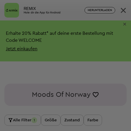
×
REMIX
HERUNTERLADEN
Hole dir die App für Android
×
Erhalte
20%
Rabatt*
auf deine erste Bestellung mit
Code WELCOME
Jetzt einkaufen
Moods Of Norway
Alle Filter
Größe
Zustand
Farbe
1