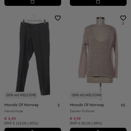
2
-20% mit WELCOME
-20% mit WELCOME
Moods Of Norway
Moods Of Norway
S
XS
Herrenhose
Damen Pullover
€ 4,90
€ 9,39
Unverbindliche Preisempfehlung:
Unverbindliche Preisempfehlung:
RRP
€ 119,00 (-95%)
RRP
€ 89,00 (-89%)