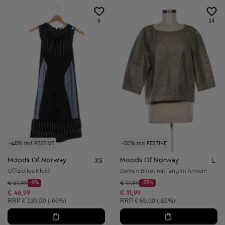
5
14
-40% mit FESTIVE
-50% mit FESTIVE
Moods Of Norway
Moods Of Norway
XS
L
Offizielles Kleid
Damen Bluse mit langen Ärmeln
Startpreis:
Startpreis:
€ 51,99
-9%
€ 17,99
-33%
Discount Price:
Discount Price:
Reduzierter Preis:
Reduzierter Preis:
€ 46,99
€ 11,99
Unverbindliche Preisempfehlung:
Unverbindliche Preisempfehlung:
RRP
€ 139,00 (-66%)
RRP
€ 69,00 (-82%)