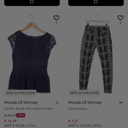
7
2
-20% mit WELCOME
-20% mit WELCOME
Moods Of Norway
Moods Of Norway
S
M
Damen Bluse mit kurzen Ärmeln
Damenjeans
Startpreis:
€ 20,97
-19%
Discount Price:
Reduzierter Preis:
€ 16,99
€ 5,11
Unverbindliche Preisempfehlung:
Unverbindliche Preisempfehlung:
RRP
€ 59,00 (-71%)
RRP
€ 109,00 (-95%)