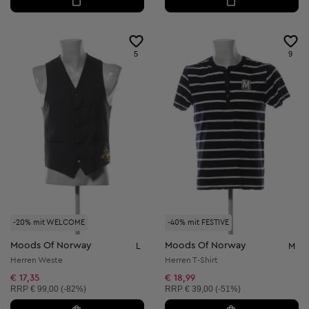
5
9
-20% mit WELCOME
-40% mit FESTIVE
Moods Of Norway
Moods Of Norway
L
M
Herren Weste
Herren T-Shirt
€ 17,35
€ 18,99
Unverbindliche Preisempfehlung:
Unverbindliche Preisempfehlung:
RRP
€ 99,00 (-82%)
RRP
€ 39,00 (-51%)