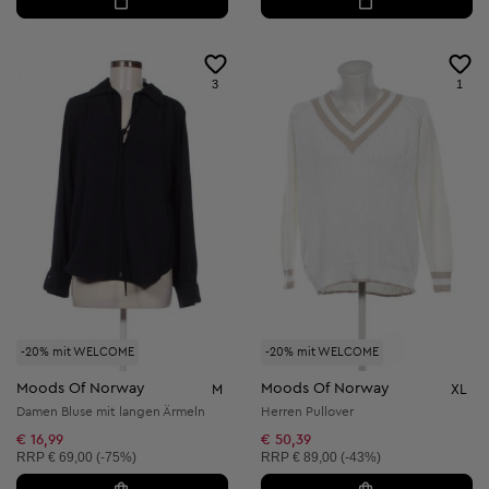
3
1
-20% mit WELCOME
-20% mit WELCOME
Moods Of Norway
Moods Of Norway
M
XL
Damen Bluse mit langen Ärmeln
Herren Pullover
€ 16,99
€ 50,39
Unverbindliche Preisempfehlung:
Unverbindliche Preisempfehlung:
RRP
€ 69,00 (-75%)
RRP
€ 89,00 (-43%)