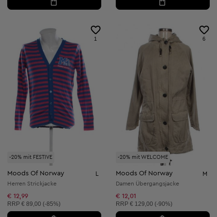
1
6
-20% mit FESTIVE
-20% mit WELCOME
Moods Of Norway
Moods Of Norway
L
M
Herren Strickjacke
Damen Übergangsjacke
€ 12,99
€ 12,01
Unverbindliche Preisempfehlung:
Unverbindliche Preisempfehlung:
RRP
€ 89,00 (-85%)
RRP
€ 129,00 (-90%)