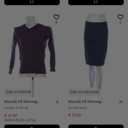
9
1
-20% mit FESTIVE
-20% mit WELCOME
Moods Of Norway
Moods Of Norway
S
M
Herren Pullover
Kurzer Rock
€ 37,62
€ 37,99
Unverbindliche Preisempfehlung:
RRP
€ 89,00 (-57%)