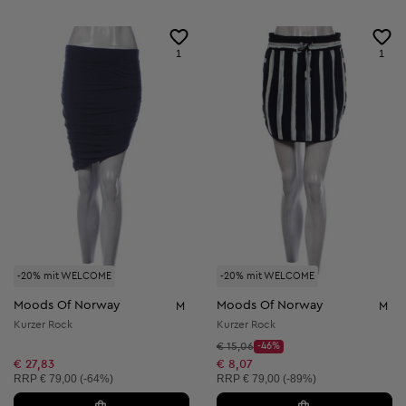
1
1
-20% mit WELCOME
-20% mit WELCOME
Moods Of Norway
Moods Of Norway
M
M
Kurzer Rock
Kurzer Rock
Startpreis:
€ 15,06
-46%
Discount Price:
Reduzierter Preis:
€ 27,83
€ 8,07
Unverbindliche Preisempfehlung:
Unverbindliche Preisempfehlung:
RRP
€ 79,00 (-64%)
RRP
€ 79,00 (-89%)