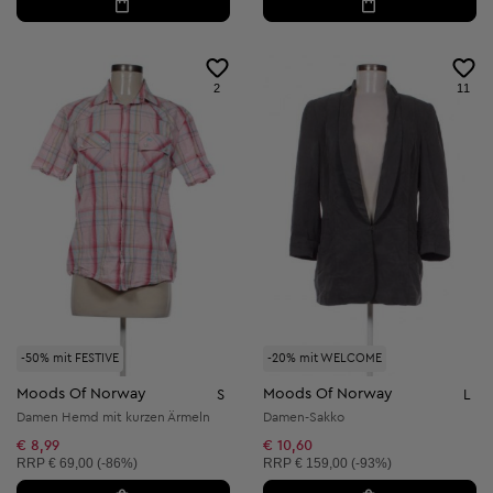
2
11
-50% mit FESTIVE
-20% mit WELCOME
Moods Of Norway
Moods Of Norway
S
L
Damen Hemd mit kurzen Ärmeln
Damen-Sakko
€ 8,99
€ 10,60
Unverbindliche Preisempfehlung:
Unverbindliche Preisempfehlung:
RRP
€ 69,00 (-86%)
RRP
€ 159,00 (-93%)