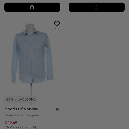
10
-20% mit WELCOME
Moods Of Norway
M
Herrenhemd Langarm
€ 10,69
Unverbindliche Preisempfehlung:
RRP
€ 79,00 (-86%)