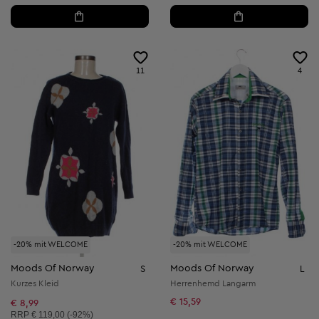
11
4
-20% mit WELCOME
-20% mit WELCOME
Moods Of Norway
Moods Of Norway
S
L
Kurzes Kleid
Herrenhemd Langarm
€ 15,59
€ 8,99
Unverbindliche Preisempfehlung:
RRP
€ 119,00 (-92%)