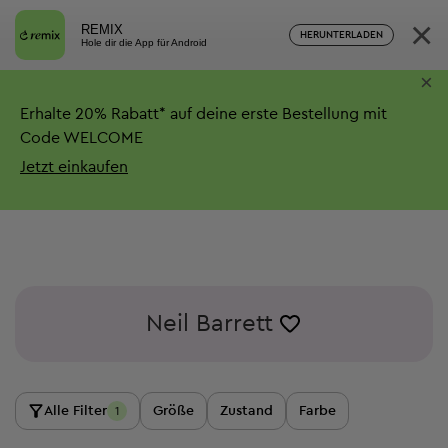
×
REMIX
HERUNTERLADEN
Hole dir die App für Android
×
Erhalte
20%
Rabatt*
auf deine erste Bestellung mit
Code WELCOME
Jetzt einkaufen
Neil Barrett
Alle Filter
Größe
Zustand
Farbe
1