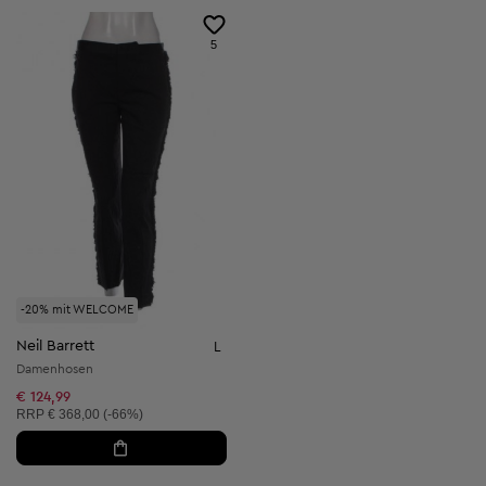
5
-20% mit WELCOME
Neil Barrett
L
Damenhosen
€ 124,99
Unverbindliche Preisempfehlung:
RRP
€ 368,00 (-66%)