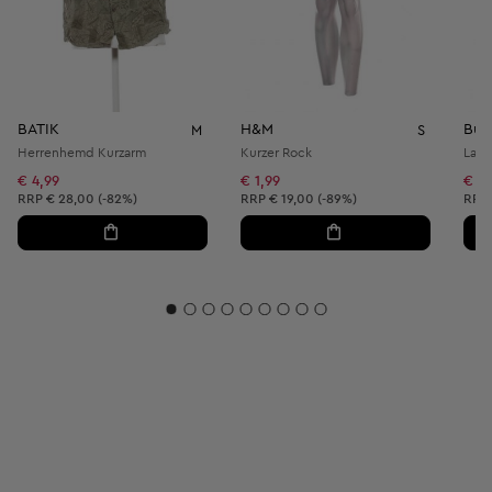
BATIK
H&M
Bub
M
S
Herrenhemd Kurzarm
Kurzer Rock
Lang
€ 4,99
€ 1,99
€ 29
Unverbindliche Preisempfehlung:
Unverbindliche Preisempfehlung:
Unve
RRP
€ 28,00 (-82%)
RRP
€ 19,00 (-89%)
RRP