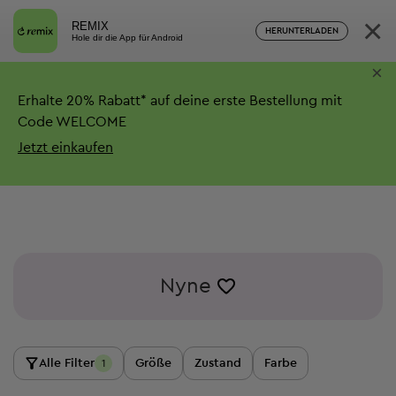
×
REMIX
HERUNTERLADEN
Hole dir die App für Android
×
Erhalte
20%
Rabatt*
auf deine erste Bestellung mit
Code WELCOME
Jetzt einkaufen
Nyne
Alle Filter
Größe
Zustand
Farbe
1