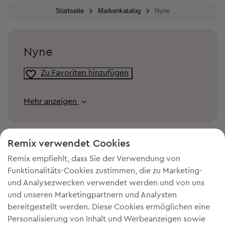
Startseite
Markenkatalog
Nyne
Nyne
Zu Favoriten hinzufügen
Mehr anzeigen
Remix verwendet Cookies
Remix empfiehlt, dass Sie der Verwendung von
Funktionalitäts-Cookies zustimmen, die zu Marketing-
und Analysezwecken verwendet werden und von uns
und unseren Marketingpartnern und Analysten
bereitgestellt werden. Diese Cookies ermöglichen eine
Personalisierung von Inhalt und Werbeanzeigen sowie
DU BRAUCHST MEHR PLATZ IN