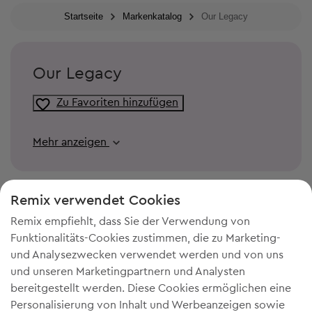
Startseite
Markenkatalog
Our Legacy
Our Legacy
Zu Favoriten hinzufügen
Mehr anzeigen
Remix verwendet Cookies
Remix empfiehlt, dass Sie der Verwendung von
Funktionalitäts-Cookies zustimmen, die zu Marketing-
und Analysezwecken verwendet werden und von uns
und unseren Marketingpartnern und Analysten
bereitgestellt werden. Diese Cookies ermöglichen eine
Personalisierung von Inhalt und Werbeanzeigen sowie
DU BRAUCHST MEHR PLATZ IN