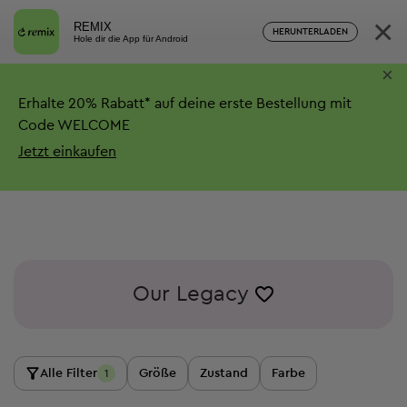
×
REMIX
HERUNTERLADEN
Hole dir die App für Android
×
Erhalte
20%
Rabatt*
auf deine erste Bestellung mit
Code WELCOME
Jetzt einkaufen
Our Legacy
Alle Filter
Größe
Zustand
Farbe
1