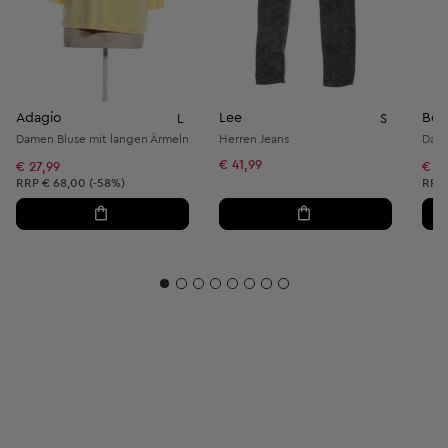
Adagio
Lee
Bon
L
S
Damen Bluse mit langen Ärmeln
Herren Jeans
Dame
€ 41,99
€ 27,99
€ 32
Unverbindliche Preisempfehlung:
Unve
RRP
€ 68,00 (-58%)
RRP