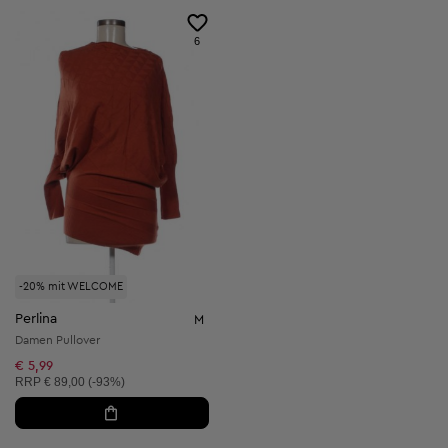
6
-20% mit WELCOME
Perlina
M
Damen Pullover
€ 5,99
Unverbindliche Preisempfehlung:
RRP
€ 89,00 (-93%)