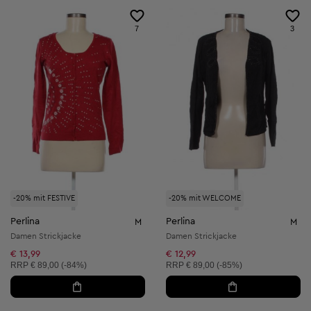
7
3
-20% mit FESTIVE
-20% mit WELCOME
Perlina
Perlina
M
M
Damen Strickjacke
Damen Strickjacke
€ 13,99
€ 12,99
Unverbindliche Preisempfehlung:
Unverbindliche Preisempfehlung:
RRP
€ 89,00 (-84%)
RRP
€ 89,00 (-85%)