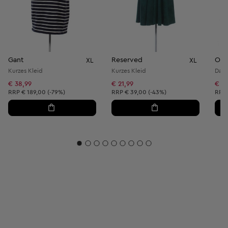
Gant
Reserved
Ohn
XL
XL
Kurzes Kleid
Kurzes Kleid
Dame
€ 38,99
€ 21,99
€ 16
Unverbindliche Preisempfehlung:
Unverbindliche Preisempfehlung:
Unve
RRP
€ 189,00 (-79%)
RRP
€ 39,00 (-43%)
RRP