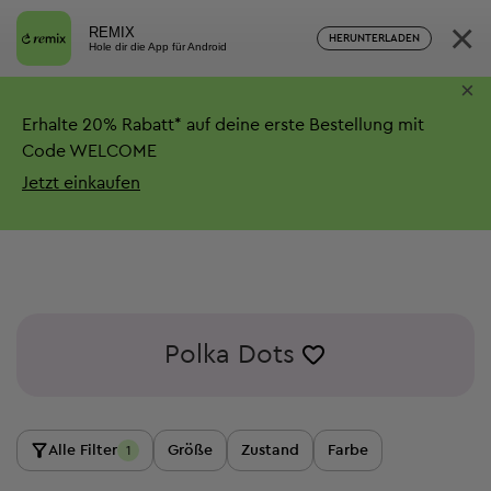
×
REMIX
HERUNTERLADEN
Hole dir die App für Android
×
Erhalte
20%
Rabatt*
auf deine erste Bestellung mit
Code WELCOME
Jetzt einkaufen
Polka Dots
Alle Filter
Größe
Zustand
Farbe
1