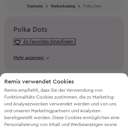
Startseite
Markenkatalog
Polka Dots
Polka Dots
Zu Favoriten hinzufügen
Mehr anzeigen
Remix verwendet Cookies
Remix empfiehlt, dass Sie der Verwendung von
Funktionalitäts-Cookies zustimmen, die zu Marketing-
und Analysezwecken verwendet werden und von uns
und unseren Marketingpartnern und Analysten
bereitgestellt werden. Diese Cookies ermöglichen eine
Personalisierung von Inhalt und Werbeanzeigen sowie
DU BRAUCHST MEHR PLATZ IN