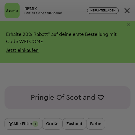
×
REMIX
HERUNTERLADEN
Hole dir die App für Android
×
Erhalte
20%
Rabatt*
auf deine erste Bestellung mit
Code WELCOME
Jetzt einkaufen
Pringle Of Scotland
Alle Filter
Größe
Zustand
Farbe
1