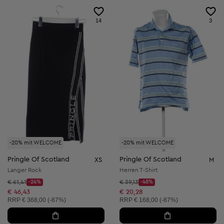
14
3
-20% mit WELCOME
-20% mit WELCOME
Pringle Of Scotland
Pringle Of Scotland
XS
M
Langer Rock
Herren T-Shirt
Startpreis:
Startpreis:
€ 61,41
-24%
€ 39,13
-48%
Discount Price:
Discount Price:
Reduzierter Preis:
Reduzierter Preis:
€ 46,43
€ 20,28
Unverbindliche Preisempfehlung:
Unverbindliche Preisempfehlung:
RRP
€ 368,00 (-87%)
RRP
€ 168,00 (-87%)