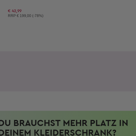
€ 42,99
Unverbindliche Preisempfehlung:
RRP
€ 199,00 (-78%)
DU BRAUCHST MEHR PLATZ IN
DEINEM KLEIDERSCHRANK?