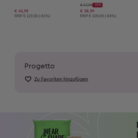
Startpreis:
€ 57,99
-32%
Discount Price:
Reduzierter Preis:
€ 45,99
€ 38,99
Unverbindliche Preisempfehlung:
Unverbindliche Preisempfehlung:
RRP
€ 119,00 (-61%)
RRP
€ 109,00 (-64%)
Progetto
Zu Favoriten hinzufügen