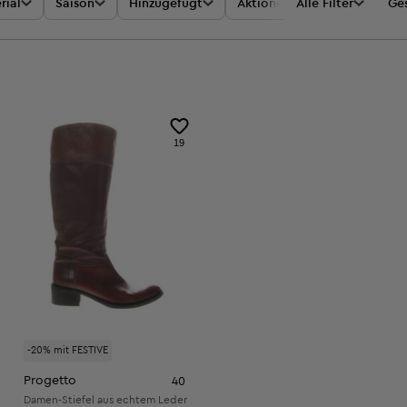
rial
Saison
Hinzugefügt
Aktionen
Alle Filter
Preis
Ges
19
-20% mit FESTIVE
Progetto
40
Damen-Stiefel aus echtem Leder