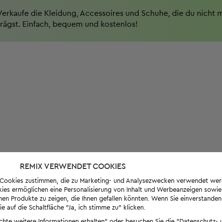
Verkaufe die Kleidung, Accessoires und Schuhe, die du nicht 
trägst. Einfach, bequem und kostenlos!
REMIX VERWENDET COOKIES
s-Cookies zustimmen, die zu Marketing- und Analysezwecken verwendet we
ies ermöglichen eine Personalisierung von Inhalt und Werbeanzeigen sowie
en Produkte zu zeigen, die Ihnen gefallen könnten. Wenn Sie einverstanden s
e auf die Schaltfläche "Ja, ich stimme zu" klicken.
öchte weitere Informationen erhalten" oder besuchen Sie die "Datenschutz- u