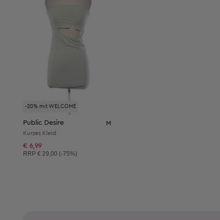
-20% mit WELCOME
Public Desire
M
Kurzes Kleid
€ 6,99
Unverbindliche Preisempfehlung:
RRP
€ 29,00 (-75%)