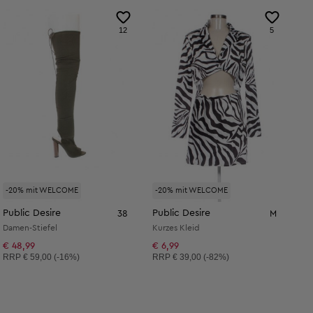
12
5
-20% mit WELCOME
-20% mit WELCOME
Public Desire
Public Desire
38
M
Damen-Stiefel
Kurzes Kleid
€ 48,99
€ 6,99
Unverbindliche Preisempfehlung:
Unverbindliche Preisempfehlung:
RRP
€ 59,00 (-16%)
RRP
€ 39,00 (-82%)