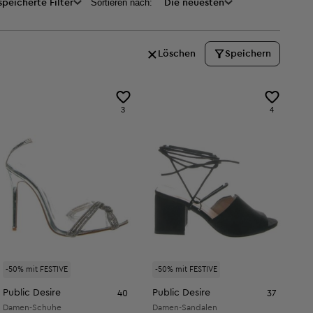
Sortieren nach:
peicherte Filter
Die neuesten
Löschen
Speichern
3
4
-50% mit FESTIVE
-50% mit FESTIVE
Public Desire
Public Desire
40
37
Damen-Schuhe
Damen-Sandalen