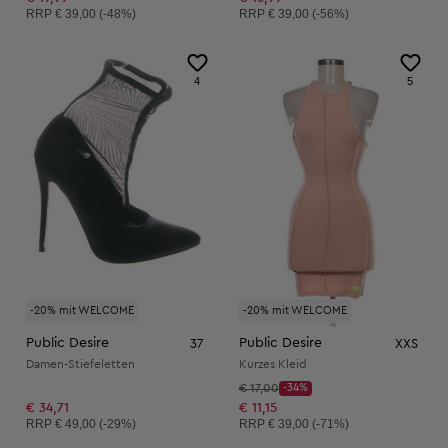
Unverbindliche Preisempfehlung:
Unverbindliche Preisempfehlung:
RRP
€ 39,00 (-48%)
RRP
€ 39,00 (-56%)
4
5
-20% mit WELCOME
-20% mit WELCOME
Public Desire
Public Desire
37
XXS
Damen-Stiefeletten
Kurzes Kleid
Startpreis:
€ 17,00
-34%
Discount Price:
Reduzierter Preis:
€ 34,71
€ 11,15
Unverbindliche Preisempfehlung:
Unverbindliche Preisempfehlung:
RRP
€ 49,00 (-29%)
RRP
€ 39,00 (-71%)