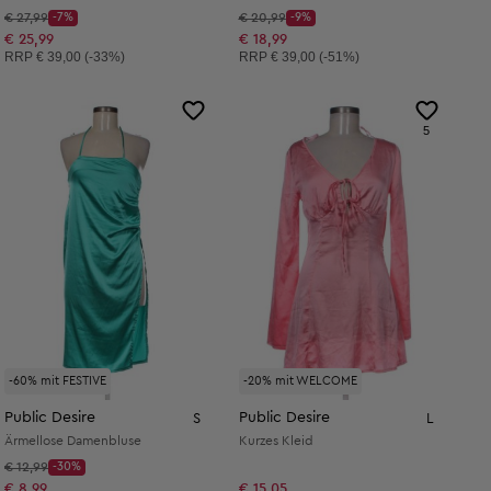
Startpreis:
Startpreis:
€ 27,99
-7%
€ 20,99
-9%
Discount Price:
Discount Price:
Reduzierter Preis:
Reduzierter Preis:
€ 25,99
€ 18,99
Unverbindliche Preisempfehlung:
Unverbindliche Preisempfehlung:
RRP
€ 39,00 (-33%)
RRP
€ 39,00 (-51%)
5
-60% mit FESTIVE
-20% mit WELCOME
Public Desire
Public Desire
S
L
Ärmellose Damenbluse
Kurzes Kleid
Startpreis:
€ 12,99
-30%
Discount Price:
Reduzierter Preis:
€ 8,99
€ 15,05