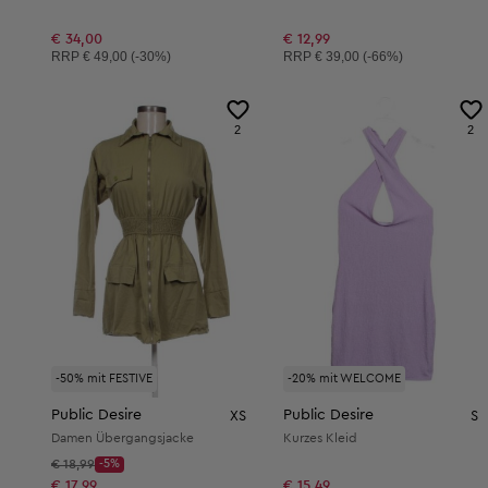
€ 34,00
€ 12,99
Unverbindliche Preisempfehlung:
Unverbindliche Preisempfehlung:
RRP
€ 49,00 (-30%)
RRP
€ 39,00 (-66%)
2
2
-50% mit FESTIVE
-20% mit WELCOME
Public Desire
Public Desire
XS
S
Damen Übergangsjacke
Kurzes Kleid
Startpreis:
€ 18,99
-5%
Discount Price:
Reduzierter Preis:
€ 17,99
€ 15,49