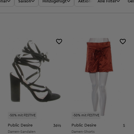
rial
Saison
Hinzugefügt
Aktionen
Alle Filter
Preis
Ges
-50% mit FESTIVE
-50% mit FESTIVE
Public Desire
Public Desire
36½
S
Damen-Sandalen
Damen-Shorts