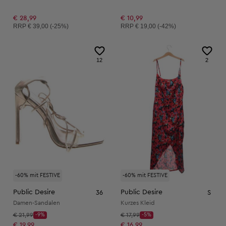
€ 28,99
€ 10,99
Unverbindliche Preisempfehlung:
Unverbindliche Preisempfehlung:
RRP
€ 39,00 (-25%)
RRP
€ 19,00 (-42%)
12
2
-60% mit FESTIVE
-60% mit FESTIVE
Public Desire
Public Desire
36
S
Damen-Sandalen
Kurzes Kleid
Startpreis:
Startpreis:
€ 21,99
-9%
€ 17,99
-5%
Discount Price:
Discount Price:
Reduzierter Preis:
Reduzierter Preis:
€ 19,99
€ 16,99