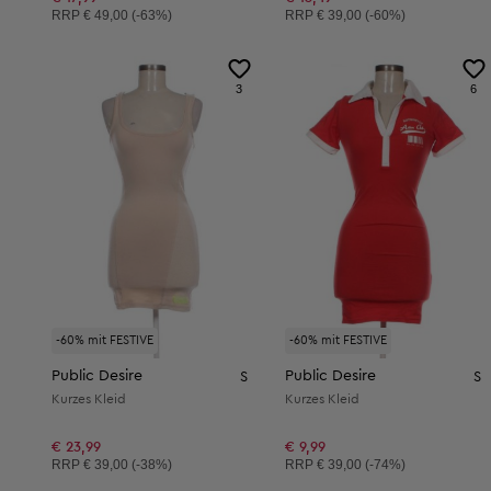
Unverbindliche Preisempfehlung:
Unverbindliche Preisempfehlung:
RRP
€ 49,00 (-63%)
RRP
€ 39,00 (-60%)
3
6
-60% mit FESTIVE
-60% mit FESTIVE
Public Desire
Public Desire
S
S
Kurzes Kleid
Kurzes Kleid
€ 23,99
€ 9,99
Unverbindliche Preisempfehlung:
Unverbindliche Preisempfehlung:
RRP
€ 39,00 (-38%)
RRP
€ 39,00 (-74%)