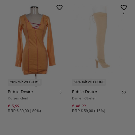
7
-20% mit WELCOME
-20% mit WELCOME
Public Desire
Public Desire
S
38
Kurzes Kleid
Damen-Stiefel
€ 3,99
€ 48,99
Unverbindliche Preisempfehlung:
Unverbindliche Preisempfehlung:
RRP
€ 39,00 (-89%)
RRP
€ 59,00 (-16%)