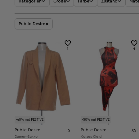
Kategorien
Größe
Farbe
Zustand
Mate
×
Public Desire
1
4
-40% mit FESTIVE
-50% mit FESTIVE
Public Desire
Public Desire
S
XS
Damen-Sakko
Kurzes Kleid