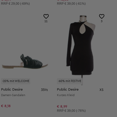
Unverbindliche Preisempfehlung:
Unverbindliche Preisempfehlung:
RRP
€ 29,00 (-69%)
RRP
€ 39,00 (-61%)
11
3
-20% mit WELCOME
-60% mit FESTIVE
Public Desire
Public Desire
35½
XS
Damen-Sandalen
Kurzes Kleid
€ 8,18
€ 8,99
Unverbindliche Preisempfehlung:
RRP
€ 39,00 (-76%)