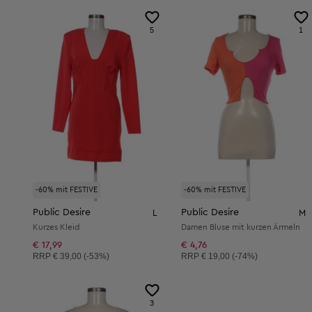
5
1
-60% mit FESTIVE
-60% mit FESTIVE
Public Desire
Public Desire
L
M
Kurzes Kleid
Damen Bluse mit kurzen Ärmeln
€ 17,99
€ 4,76
Unverbindliche Preisempfehlung:
Unverbindliche Preisempfehlung:
RRP
€ 39,00 (-53%)
RRP
€ 19,00 (-74%)
3