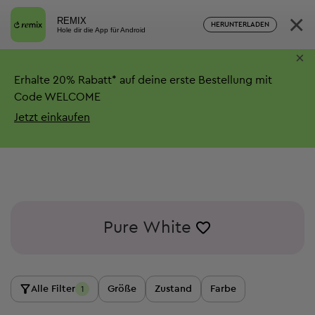
×
REMIX
HERUNTERLADEN
Hole dir die App für Android
×
Erhalte
20%
Rabatt*
auf deine erste Bestellung mit
Code WELCOME
Jetzt einkaufen
Pure White
Alle Filter
Größe
Zustand
Farbe
1