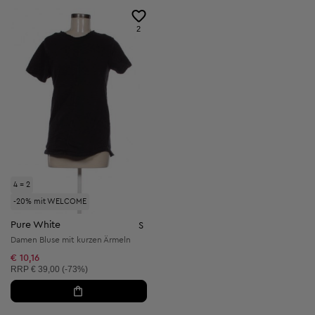
2
4 = 2
-20% mit WELCOME
Pure White
S
Damen Bluse mit kurzen Ärmeln
€ 10,16
Unverbindliche Preisempfehlung:
RRP
€ 39,00 (-73%)