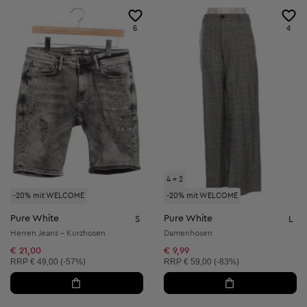
6
4
4 = 2
-20% mit WELCOME
-20% mit WELCOME
Pure White
Pure White
S
L
Herren Jeans - Kurzhosen
Damenhosen
€ 21,00
€ 9,99
Unverbindliche Preisempfehlung:
Unverbindliche Preisempfehlung:
RRP
€ 49,00 (-57%)
RRP
€ 59,00 (-83%)