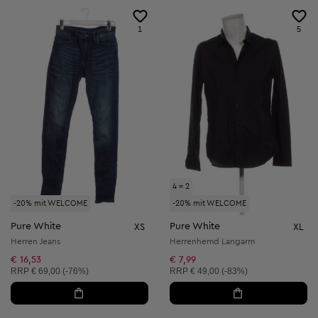
1
5
4 = 2
-20% mit WELCOME
-20% mit WELCOME
Pure White
Pure White
XS
XL
Herren Jeans
Herrenhemd Langarm
€ 16,53
€ 7,99
Unverbindliche Preisempfehlung:
Unverbindliche Preisempfehlung:
RRP
€ 69,00 (-76%)
RRP
€ 49,00 (-83%)