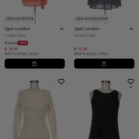
-50% mit FESTIVE
-20% mit WELCOME
Qed London
Qed London
M
M
Kurzes Kleid
Kurzes Kleid
Startpreis:
€ 24,45
-46%
Discount Price:
Reduzierter Preis:
€ 12,99
€ 17,24
Unverbindliche Preisempfehlung:
Unverbindliche Preisempfehlung:
RRP
€ 69,00 (-81%)
RRP
€ 69,00 (-75%)
4