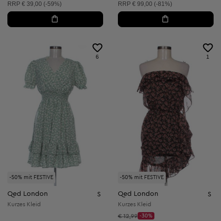
Unverbindliche Preisempfehlung:
Unverbindliche Preisempfehlung:
RRP
€ 39,00 (-59%)
RRP
€ 99,00 (-81%)
6
1
-50% mit FESTIVE
-50% mit FESTIVE
Qed London
Qed London
S
S
Kurzes Kleid
Kurzes Kleid
Startpreis:
€ 12,99
-30%
Discount Price: