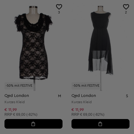
3
2
-50% mit FESTIVE
-50% mit FESTIVE
Qed London
Qed London
M
S
Kurzes Kleid
Kurzes Kleid
€ 11,99
€ 11,99
Unverbindliche Preisempfehlung:
Unverbindliche Preisempfehlung:
RRP
€ 69,00 (-82%)
RRP
€ 69,00 (-82%)