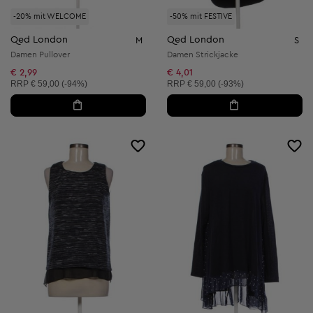
-20% mit WELCOME
-50% mit FESTIVE
Qed London
Qed London
M
S
Damen Pullover
Damen Strickjacke
€ 2,99
€ 4,01
Unverbindliche Preisempfehlung:
Unverbindliche Preisempfehlung:
RRP
€ 59,00 (-94%)
RRP
€ 59,00 (-93%)