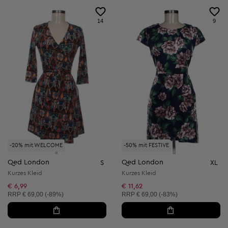
14
9
-20% mit WELCOME
-50% mit FESTIVE
Qed London
Qed London
S
XL
Kurzes Kleid
Kurzes Kleid
€ 6,99
€ 11,62
Unverbindliche Preisempfehlung:
Unverbindliche Preisempfehlung:
RRP
€ 69,00 (-89%)
RRP
€ 69,00 (-83%)