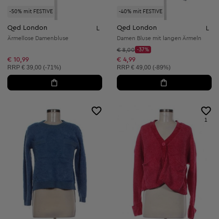
-50% mit FESTIVE
-40% mit FESTIVE
Qed London
Qed London
L
L
Ärmellose Damenbluse
Damen Bluse mit langen Ärmeln
Startpreis:
€ 8,00
-37%
Discount Price:
Reduzierter Preis:
€ 10,99
€ 4,99
Unverbindliche Preisempfehlung:
Unverbindliche Preisempfehlung:
RRP
€ 39,00 (-71%)
RRP
€ 49,00 (-89%)
1