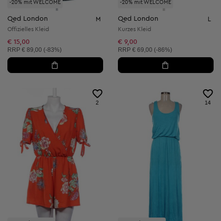
-20% mit WELCOME
-20% mit WELCOME
Qed London
Qed London
M
L
Offizielles Kleid
Kurzes Kleid
€ 15,00
€ 9,00
Unverbindliche Preisempfehlung:
Unverbindliche Preisempfehlung:
RRP
€ 89,00 (-83%)
RRP
€ 69,00 (-86%)
2
14