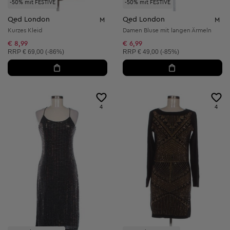
-50% mit FESTIVE
-50% mit FESTIVE
Qed London
Qed London
M
M
Kurzes Kleid
Damen Bluse mit langen Ärmeln
€ 8,99
€ 6,99
Unverbindliche Preisempfehlung:
Unverbindliche Preisempfehlung:
RRP
€ 69,00 (-86%)
RRP
€ 49,00 (-85%)
4
4