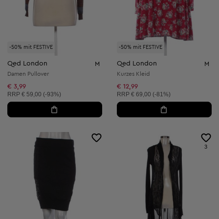
-50% mit FESTIVE
-50% mit FESTIVE
Qed London
Qed London
M
M
Damen Pullover
Kurzes Kleid
€ 3,99
€ 12,99
Unverbindliche Preisempfehlung:
Unverbindliche Preisempfehlung:
RRP
€ 59,00 (-93%)
RRP
€ 69,00 (-81%)
3