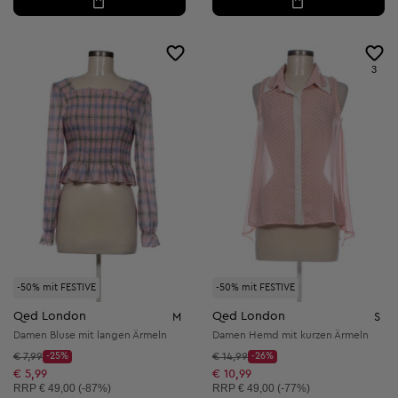
3
-50% mit FESTIVE
-50% mit FESTIVE
Qed London
Qed London
M
S
Damen Bluse mit langen Ärmeln
Damen Hemd mit kurzen Ärmeln
Startpreis:
Startpreis:
€ 7,99
-25%
€ 14,99
-26%
Discount Price:
Discount Price:
Reduzierter Preis:
Reduzierter Preis:
€ 5,99
€ 10,99
Unverbindliche Preisempfehlung:
Unverbindliche Preisempfehlung:
RRP
€ 49,00 (-87%)
RRP
€ 49,00 (-77%)