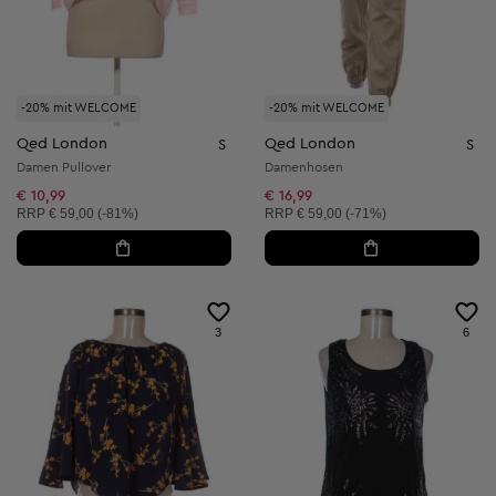
-20% mit WELCOME
-20% mit WELCOME
Qed London
Qed London
S
S
Damen Pullover
Damenhosen
€ 10,99
€ 16,99
Unverbindliche Preisempfehlung:
Unverbindliche Preisempfehlung:
RRP
€ 59,00 (-81%)
RRP
€ 59,00 (-71%)
3
6