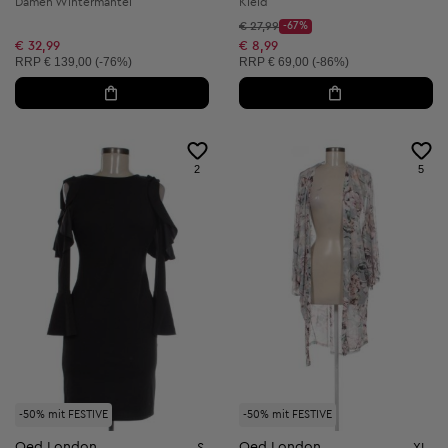
Damen Wintermantel
Kleid
Startpreis:
€ 27,99
-67%
Discount Price:
Reduzierter Preis:
€ 32,99
€ 8,99
Unverbindliche Preisempfehlung:
Unverbindliche Preisempfehlung:
RRP
€ 139,00 (-76%)
RRP
€ 69,00 (-86%)
2
5
-50% mit FESTIVE
-50% mit FESTIVE
Qed London
Qed London
S
XL