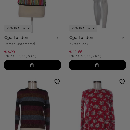
-20% mit FESTIVE
-20% mit FESTIVE
Qed London
Qed London
S
M
Damen-Unterhemd
Kurzer Rock
€ 6,99
€ 14,99
Unverbindliche Preisempfehlung:
Unverbindliche Preisempfehlung:
RRP
€ 19,00 (-63%)
RRP
€ 59,00 (-74%)
1