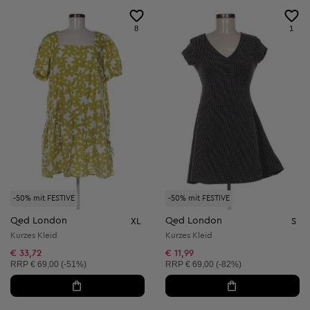
8
1
-50% mit FESTIVE
-50% mit FESTIVE
Qed London
Qed London
XL
S
Kurzes Kleid
Kurzes Kleid
€ 33,72
€ 11,99
Unverbindliche Preisempfehlung:
Unverbindliche Preisempfehlung:
RRP
€ 69,00 (-51%)
RRP
€ 69,00 (-82%)