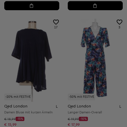
17
3
-20% mit FESTIVE
-50% mit FESTIVE
Qed London
Qed London
L
L
Damen Bluse mit kurzen Ärmeln
Langer Damen-Overall
Startpreis:
Startpreis:
€ 18,99
-15%
€ 19,99
-10%
Discount Price:
Discount Price:
Reduzierter Preis:
Reduzierter Preis:
€ 15,99
€ 17,99