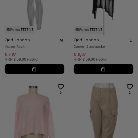
-50% mit FESTIVE
-50% mit FESTIVE
Qed London
Qed London
M
L
Kurzer Rock
Damen Strickjacke
€ 7,97
€ 8,07
Unverbindliche Preisempfehlung:
Unverbindliche Preisempfehlung:
RRP
€ 59,00 (-86%)
RRP
€ 59,00 (-86%)
5
1