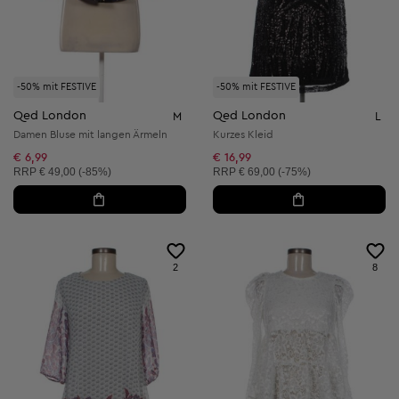
-50% mit FESTIVE
-50% mit FESTIVE
Qed London
Qed London
M
L
Damen Bluse mit langen Ärmeln
Kurzes Kleid
€ 6,99
€ 16,99
Unverbindliche Preisempfehlung:
Unverbindliche Preisempfehlung:
RRP
€ 49,00 (-85%)
RRP
€ 69,00 (-75%)
2
8