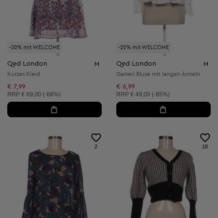
-20% mit WELCOME
-20% mit WELCOME
Qed London
Qed London
M
M
Kurzes Kleid
Damen Bluse mit langen Ärmeln
€ 7,99
€ 6,99
Unverbindliche Preisempfehlung:
Unverbindliche Preisempfehlung:
RRP
€ 69,00 (-88%)
RRP
€ 49,00 (-85%)
2
18