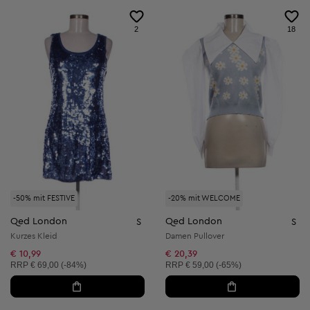
2
18
-50% mit FESTIVE
-20% mit WELCOME
Qed London
Qed London
S
S
Kurzes Kleid
Damen Pullover
€ 10,99
€ 20,39
Unverbindliche Preisempfehlung:
Unverbindliche Preisempfehlung:
RRP
€ 69,00 (-84%)
RRP
€ 59,00 (-65%)