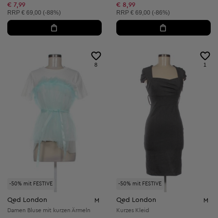
Reduzierter Preis:
€ 7,99
€ 8,99
Unverbindliche Preisempfehlung:
Unverbindliche Preisempfehlung:
RRP
€ 69,00 (-88%)
RRP
€ 69,00 (-86%)
8
1
-50% mit FESTIVE
-50% mit FESTIVE
Qed London
Qed London
M
M
Damen Bluse mit kurzen Ärmeln
Kurzes Kleid