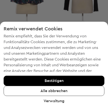
-50% mit FESTIVE
-20% mit WELCOME
Remix verwendet Cookies
Qed London
Qed London
M
S
Remix empfiehlt, dass Sie der Verwendung von
Damen Bluse mit langen Ärmeln
Damen Strickjacke
Funktionalitäts-Cookies zustimmen, die zu Marketing-
Startpreis:
€ 4,76
-16%
Discount Price:
Reduzierter Preis:
€ 3,99
€ 7,99
und Analysezwecken verwendet werden und von uns
Unverbindliche Preisempfehlung:
Unverbindliche Preisempfehlung:
RRP
€ 49,00 (-91%)
RRP
€ 59,00 (-86%)
und unseren Marketingpartnern und Analysten
bereitgestellt werden. Diese Cookies ermöglichen eine
Personalisierung von Inhalt und Werbeanzeigen sowie
eine Analyse der Besuche auf der Website und der
mobilen App - Informationen, die uns helfen, Ihnen
1
2
Bestätigen
Produkte zu zeigen, die Ihnen gefallen könnten. Wenn Sie
einverstanden sind, bestätigen Sie dies bitte, indem Sie
Alle abbrechen
auf die Schaltfläche "Ja, ich stimme zu" klicken.
Verwaltung
Um weitere Informationen zu erhalten, klicken Sie bitte