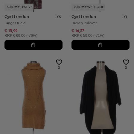
-50% mit FESTIVE
-20% mit WELCOME
Qed London
Qed London
XS
XL
Langes Kleid
Damen Pullover
€ 15,99
€ 16,57
Unverbindliche Preisempfehlung:
Unverbindliche Preisempfehlung:
RRP
€ 69,00 (-76%)
RRP
€ 59,00 (-71%)
3
3