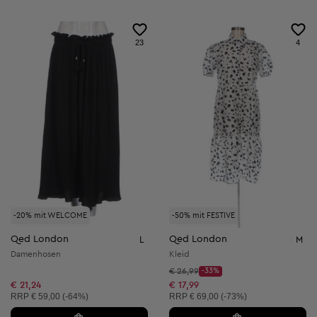
23
4
-20% mit WELCOME
-50% mit FESTIVE
Qed London
Qed London
L
M
Damenhosen
Kleid
Startpreis:
€ 26,99
-33%
Discount Price:
Reduzierter Preis:
€ 21,24
€ 17,99
Unverbindliche Preisempfehlung:
Unverbindliche Preisempfehlung:
RRP
€ 59,00 (-64%)
RRP
€ 69,00 (-73%)