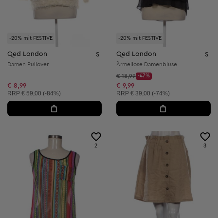
-20% mit FESTIVE
-20% mit FESTIVE
Qed London
Qed London
S
S
Damen Pullover
Ärmellose Damenbluse
Startpreis:
€ 18,99
-47%
Discount Price:
Reduzierter Preis:
€ 8,99
€ 9,99
Unverbindliche Preisempfehlung:
Unverbindliche Preisempfehlung:
RRP
€ 59,00 (-84%)
RRP
€ 39,00 (-74%)
2
3