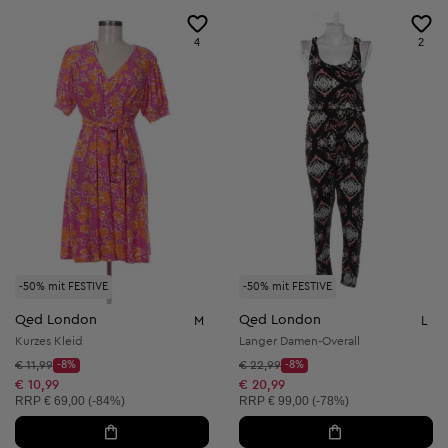
4
2
-50% mit FESTIVE
-50% mit FESTIVE
Qed London
Qed London
M
L
Kurzes Kleid
Langer Damen-Overall
Startpreis:
Startpreis:
€ 11,99
-8%
€ 22,99
-8%
Discount Price:
Discount Price:
Reduzierter Preis:
Reduzierter Preis:
€ 10,99
€ 20,99
Unverbindliche Preisempfehlung:
Unverbindliche Preisempfehlung:
RRP
€ 69,00 (-84%)
RRP
€ 99,00 (-78%)