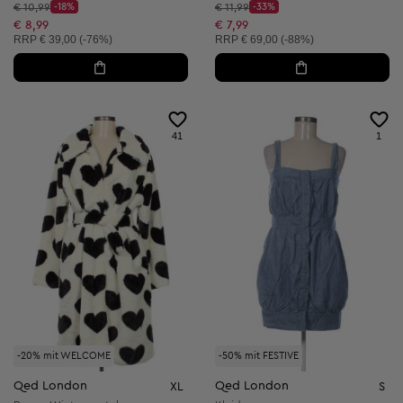
Startpreis:
Startpreis:
€ 10,99
-18%
€ 11,99
-33%
Discount Price:
Discount Price:
Reduzierter Preis:
Reduzierter Preis:
€ 8,99
€ 7,99
Unverbindliche Preisempfehlung:
Unverbindliche Preisempfehlung:
RRP
€ 39,00 (-76%)
RRP
€ 69,00 (-88%)
41
1
-20% mit WELCOME
-50% mit FESTIVE
Qed London
Qed London
XL
S