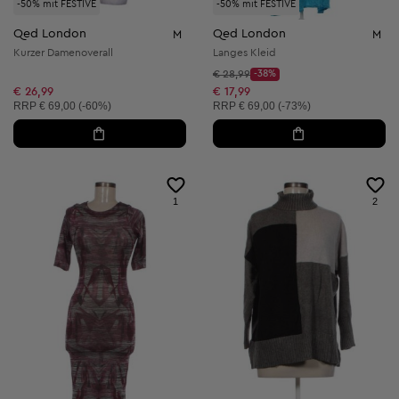
-50% mit FESTIVE
-50% mit FESTIVE
Qed London
Qed London
M
M
Kurzer Damenoverall
Langes Kleid
Startpreis:
€ 28,99
-38%
Discount Price:
Reduzierter Preis:
€ 26,99
€ 17,99
Unverbindliche Preisempfehlung:
Unverbindliche Preisempfehlung:
RRP
€ 69,00 (-60%)
RRP
€ 69,00 (-73%)
1
2