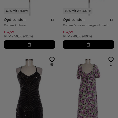
-40% mit FESTIVE
-20% mit WELCOME
Qed London
Qed London
M
M
Damen Pullover
Damen Bluse mit langen Ärmeln
€ 4,99
€ 4,99
Unverbindliche Preisempfehlung:
Unverbindliche Preisempfehlung:
RRP
€ 59,00 (-91%)
RRP
€ 49,00 (-89%)
55
1