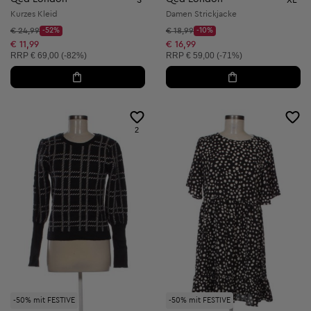
Kurzes Kleid
Damen Strickjacke
Startpreis:
Startpreis:
€ 24,99
-52%
€ 18,99
-10%
Discount Price:
Discount Price:
Reduzierter Preis:
Reduzierter Preis:
€ 11,99
€ 16,99
Unverbindliche Preisempfehlung:
Unverbindliche Preisempfehlung:
RRP
€ 69,00 (-82%)
RRP
€ 59,00 (-71%)
2
-50% mit FESTIVE
-50% mit FESTIVE