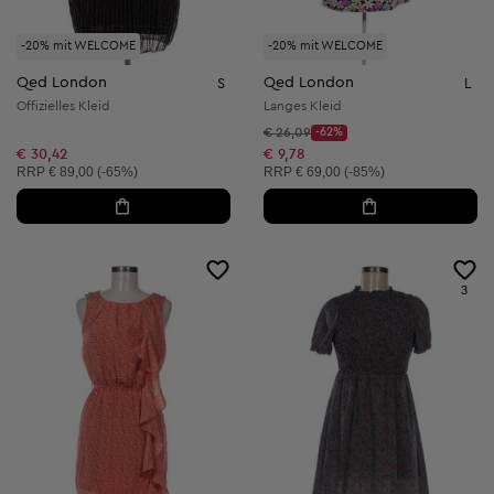
-20% mit WELCOME
-20% mit WELCOME
Qed London
Qed London
S
L
Offizielles Kleid
Langes Kleid
Startpreis:
€ 26,09
-62%
Discount Price:
Reduzierter Preis:
€ 30,42
€ 9,78
Unverbindliche Preisempfehlung:
Unverbindliche Preisempfehlung:
RRP
€ 89,00 (-65%)
RRP
€ 69,00 (-85%)
3