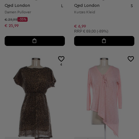
Qed London
Qed London
L
S
Damen Pullover
Kurzes Kleid
Startpreis:
€ 39,99
-35%
Discount Price:
Reduzierter Preis:
€ 25,99
€ 6,99
Unverbindliche Preisempfehlung:
RRP
€ 69,00 (-89%)
4