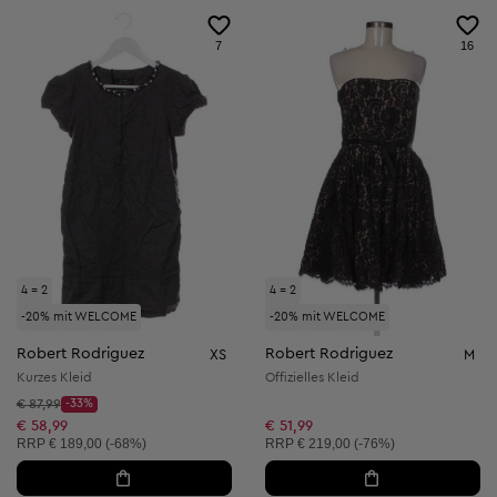
7
16
4 = 2
4 = 2
-20% mit WELCOME
-20% mit WELCOME
Robert Rodriguez
Robert Rodriguez
XS
M
Kurzes Kleid
Offizielles Kleid
Startpreis:
€ 87,99
-33%
Discount Price:
Reduzierter Preis:
€ 58,99
€ 51,99
Unverbindliche Preisempfehlung:
Unverbindliche Preisempfehlung:
RRP
€ 189,00 (-68%)
RRP
€ 219,00 (-76%)