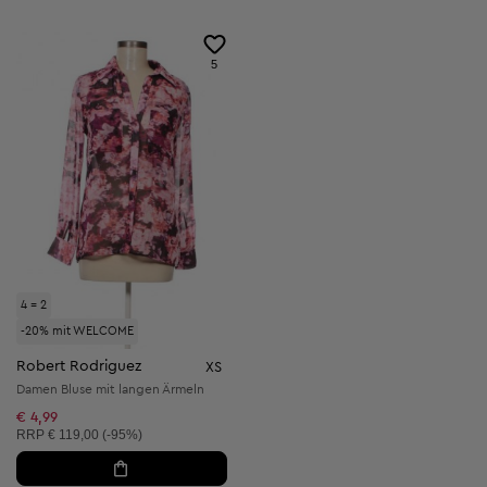
5
4 = 2
-20% mit WELCOME
Robert Rodriguez
XS
Damen Bluse mit langen Ärmeln
€ 4,99
Unverbindliche Preisempfehlung:
RRP
€ 119,00 (-95%)