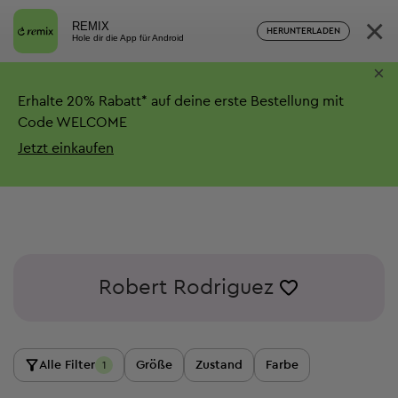
×
REMIX
HERUNTERLADEN
Hole dir die App für Android
×
Erhalte
20%
Rabatt*
auf deine erste Bestellung mit
Code WELCOME
Jetzt einkaufen
Robert Rodriguez
Alle Filter
Größe
Zustand
Farbe
1