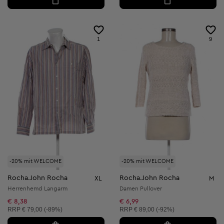
1
9
-20% mit WELCOME
-20% mit WELCOME
Rocha.John Rocha
Rocha.John Rocha
XL
M
Herrenhemd Langarm
Damen Pullover
€ 8,38
€ 6,99
Unverbindliche Preisempfehlung:
Unverbindliche Preisempfehlung:
RRP
€ 79,00 (-89%)
RRP
€ 89,00 (-92%)