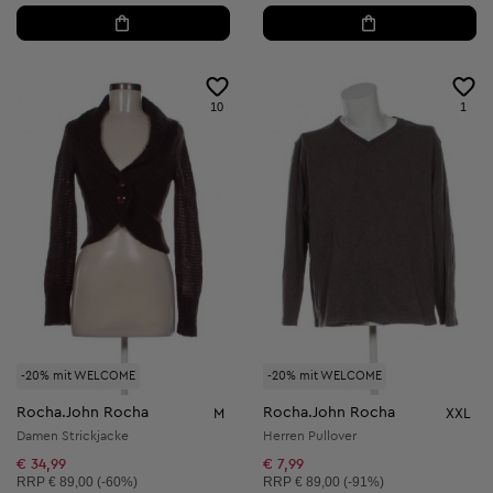
10
1
-20% mit WELCOME
-20% mit WELCOME
Rocha.John Rocha
Rocha.John Rocha
M
XXL
Damen Strickjacke
Herren Pullover
€ 34,99
€ 7,99
Unverbindliche Preisempfehlung:
Unverbindliche Preisempfehlung:
RRP
€ 89,00 (-60%)
RRP
€ 89,00 (-91%)