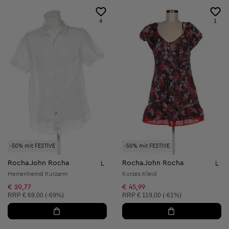
4
1
-50% mit FESTIVE
-50% mit FESTIVE
Rocha.John Rocha
Rocha.John Rocha
L
L
Herrenhemd Kurzarm
Kurzes Kleid
€ 20,77
€ 45,99
Unverbindliche Preisempfehlung:
Unverbindliche Preisempfehlung:
RRP
€ 69,00 (-69%)
RRP
€ 119,00 (-61%)