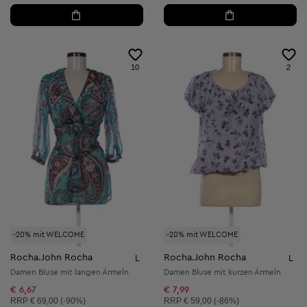
10
2
-20% mit WELCOME
-20% mit WELCOME
Rocha.John Rocha
Rocha.John Rocha
L
L
Damen Bluse mit langen Ärmeln
Damen Bluse mit kurzen Ärmeln
€ 6,67
€ 7,99
Unverbindliche Preisempfehlung:
Unverbindliche Preisempfehlung:
RRP
€ 69,00 (-90%)
RRP
€ 59,00 (-86%)