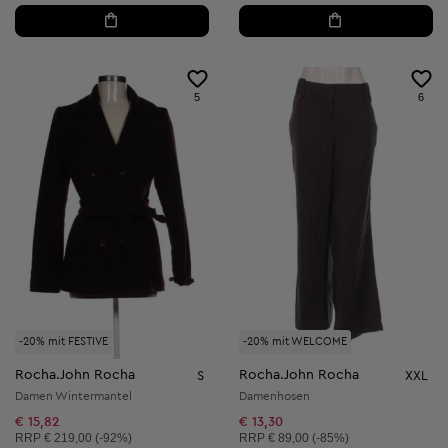
5
6
-20% mit FESTIVE
-20% mit WELCOME
Rocha.John Rocha
Rocha.John Rocha
S
XXL
Damen Wintermantel
Damenhosen
€ 15,82
€ 13,30
Unverbindliche Preisempfehlung:
Unverbindliche Preisempfehlung:
RRP
€ 219,00 (-92%)
RRP
€ 89,00 (-85%)