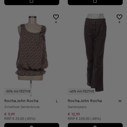
4
4
-50% mit FESTIVE
-40% mit FESTIVE
Rocha.John Rocha
Rocha.John Rocha
L
M
Ärmellose Damenbluse
Damenjeans
€ 9,99
€ 12,99
Unverbindliche Preisempfehlung:
Unverbindliche Preisempfehlung:
RRP
€ 29,00 (-65%)
RRP
€ 109,00 (-88%)