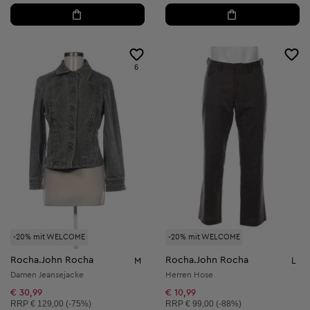
6
-20% mit WELCOME
-20% mit WELCOME
Rocha.John Rocha
Rocha.John Rocha
M
L
Damen Jeansejacke
Herren Hose
€ 30,99
€ 10,99
Unverbindliche Preisempfehlung:
Unverbindliche Preisempfehlung:
RRP
€ 129,00 (-75%)
RRP
€ 99,00 (-88%)