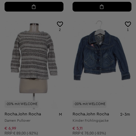
2
1
-20% mit WELCOME
-20% mit WELCOME
Rocha.John Rocha
Rocha.John Rocha
M
2-3m
Damen Pullover
Kinder Frühlingsjacke
€ 6,99
€ 5,11
Unverbindliche Preisempfehlung:
Unverbindliche Preisempfehlung:
RRP
€ 89,00 (-92%)
RRP
€ 76,00 (-93%)