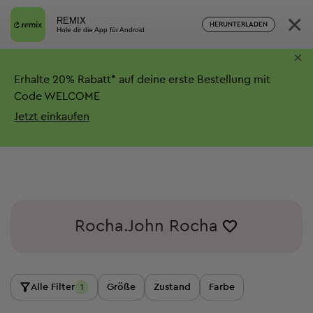
×
REMIX
HERUNTERLADEN
Hole dir die App für Android
×
Erhalte
20%
Rabatt*
auf deine erste Bestellung mit
Code WELCOME
Jetzt einkaufen
Rocha.John Rocha
Alle Filter
Größe
Zustand
Farbe
1