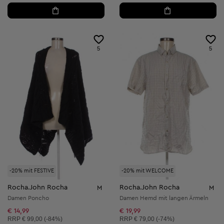
5
5
-20% mit FESTIVE
-20% mit WELCOME
Rocha.John Rocha
Rocha.John Rocha
M
M
Damen Poncho
Damen Hemd mit langen Ärmeln
€ 14,99
€ 19,99
Unverbindliche Preisempfehlung:
Unverbindliche Preisempfehlung:
RRP
€ 99,00 (-84%)
RRP
€ 79,00 (-74%)