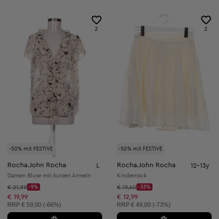
2
2
-50% mit FESTIVE
-50% mit FESTIVE
Rocha.John Rocha
Rocha.John Rocha
L
12-13y
Damen Bluse mit kurzen Ärmeln
Kinderrock
Startpreis:
Startpreis:
€ 21,99
-9%
€ 19,60
-33%
Discount Price:
Discount Price:
Reduzierter Preis:
Reduzierter Preis:
€ 19,99
€ 12,99
Unverbindliche Preisempfehlung:
Unverbindliche Preisempfehlung:
RRP
€ 59,00 (-66%)
RRP
€ 49,00 (-73%)