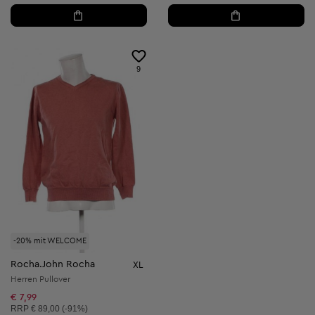
9
-20% mit WELCOME
Rocha.John Rocha
XL
Herren Pullover
€ 7,99
Unverbindliche Preisempfehlung:
RRP
€ 89,00 (-91%)