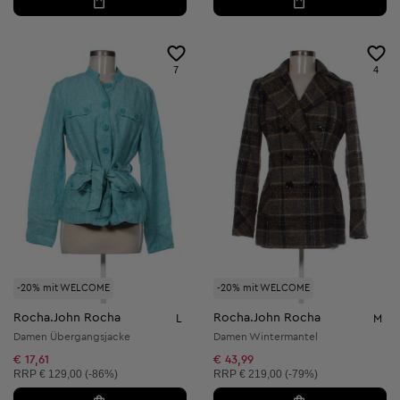
7
4
-20% mit WELCOME
-20% mit WELCOME
Rocha.John Rocha
Rocha.John Rocha
L
M
Damen Übergangsjacke
Damen Wintermantel
€ 17,61
€ 43,99
Unverbindliche Preisempfehlung:
Unverbindliche Preisempfehlung:
RRP
€ 129,00 (-86%)
RRP
€ 219,00 (-79%)