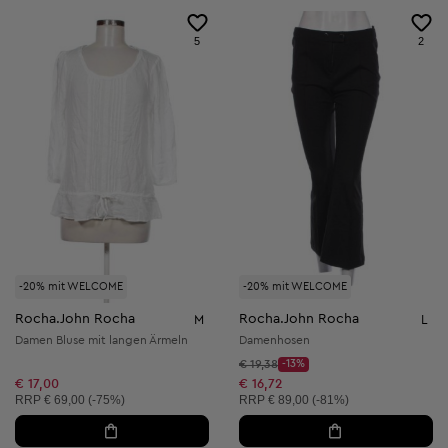
5
2
-20% mit WELCOME
-20% mit WELCOME
Rocha.John Rocha
Rocha.John Rocha
M
L
Damen Bluse mit langen Ärmeln
Damenhosen
Startpreis:
€ 19,38
-13%
Discount Price:
Reduzierter Preis:
€ 17,00
€ 16,72
Unverbindliche Preisempfehlung:
Unverbindliche Preisempfehlung:
RRP
€ 69,00 (-75%)
RRP
€ 89,00 (-81%)