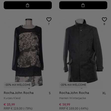
7
8
-20% mit WELCOME
-20% mit WELCOME
Rocha.John Rocha
Rocha.John Rocha
S
XL
Kurzes Kleid
Herren Winterjacke
€ 23,99
€ 59,99
Unverbindliche Preisempfehlung:
Unverbindliche Preisempfehlung:
RRP
€ 119,00 (-79%)
RRP
€ 169,00 (-64%)