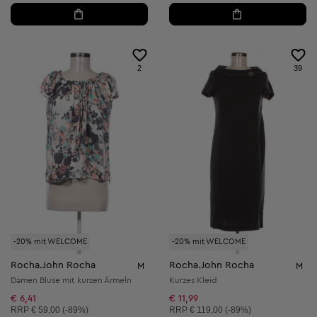
2
39
-20% mit WELCOME
-20% mit WELCOME
Rocha.John Rocha
Rocha.John Rocha
M
M
Damen Bluse mit kurzen Ärmeln
Kurzes Kleid
€ 6,41
€ 11,99
Unverbindliche Preisempfehlung:
Unverbindliche Preisempfehlung:
RRP
€ 59,00 (-89%)
RRP
€ 119,00 (-89%)