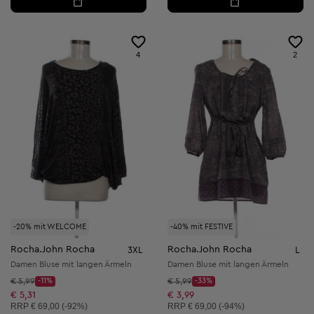
4
2
-20% mit WELCOME
-40% mit FESTIVE
Rocha.John Rocha
Rocha.John Rocha
3XL
L
Damen Bluse mit langen Ärmeln
Damen Bluse mit langen Ärmeln
Startpreis:
Startpreis:
€ 5,99
-11%
€ 5,99
-33%
Discount Price:
Discount Price:
Reduzierter Preis:
Reduzierter Preis:
€ 5,31
€ 3,99
Unverbindliche Preisempfehlung:
Unverbindliche Preisempfehlung:
RRP
€ 69,00 (-92%)
RRP
€ 69,00 (-94%)