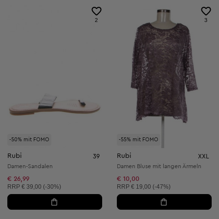
2
3
-50% mit FOMO
-55% mit FOMO
Rubi
Rubi
39
XXL
Damen-Sandalen
Damen Bluse mit langen Ärmeln
€ 26,99
€ 10,00
Unverbindliche Preisempfehlung:
Unverbindliche Preisempfehlung:
RRP
€ 39,00 (-30%)
RRP
€ 19,00 (-47%)