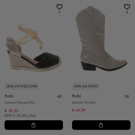
7
4
-20% mit WELCOME
-50% mit FOMO
Rubi
Rubi
42
36
Damen-Espadrilles
Damen-Stiefel
€ 47,99
€ 33,35
Unverbindliche Preisempfehlung:
RRP
€ 35,00 (-4%)