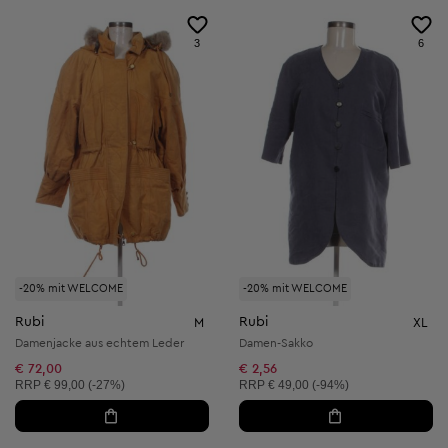
3
6
-20% mit WELCOME
-20% mit WELCOME
Rubi
Rubi
M
XL
Damenjacke aus echtem Leder
Damen-Sakko
€ 72,00
€ 2,56
Unverbindliche Preisempfehlung:
Unverbindliche Preisempfehlung:
RRP
€ 99,00 (-27%)
RRP
€ 49,00 (-94%)