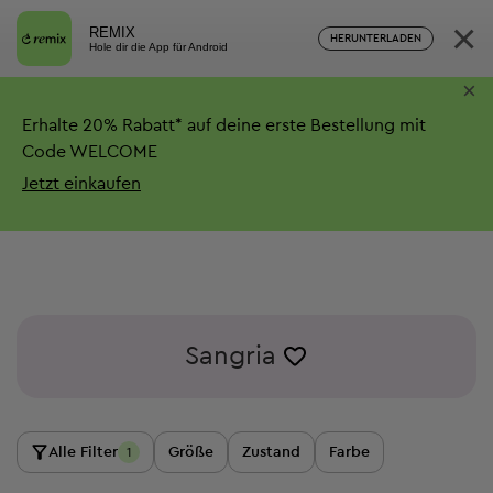
×
REMIX
HERUNTERLADEN
Hole dir die App für Android
×
Erhalte
20%
Rabatt*
auf deine erste Bestellung mit
Code WELCOME
Jetzt einkaufen
Sangria
Alle Filter
Größe
Zustand
Farbe
1