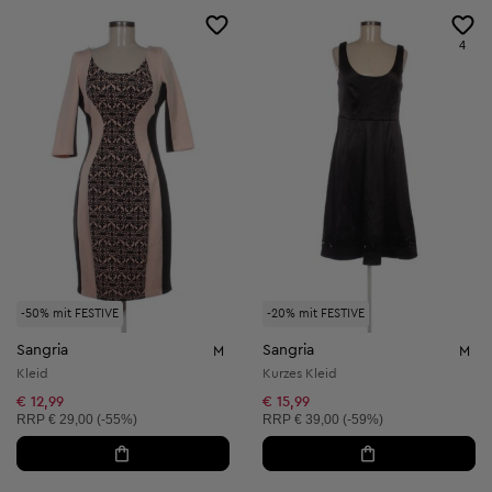
4
-50% mit FESTIVE
-20% mit FESTIVE
Sangria
Sangria
M
M
Kleid
Kurzes Kleid
€ 12,99
€ 15,99
Unverbindliche Preisempfehlung:
Unverbindliche Preisempfehlung:
RRP
€ 29,00 (-55%)
RRP
€ 39,00 (-59%)