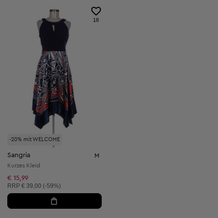
18
-20% mit WELCOME
Sangria
M
Kurzes Kleid
€ 15,99
Unverbindliche Preisempfehlung:
RRP
€ 39,00 (-59%)