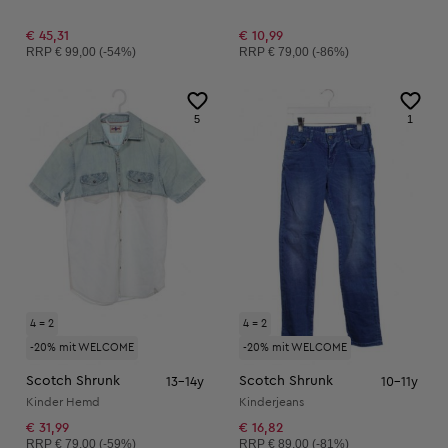
€ 45,31
€ 10,99
Unverbindliche Preisempfehlung:
Unverbindliche Preisempfehlung:
RRP
€ 99,00 (-54%)
RRP
€ 79,00 (-86%)
5
1
4 = 2
4 = 2
-20% mit WELCOME
-20% mit WELCOME
Scotch Shrunk
Scotch Shrunk
13-14y
10-11y
Kinder Hemd
Kinderjeans
€ 31,99
€ 16,82
Unverbindliche Preisempfehlung:
Unverbindliche Preisempfehlung:
RRP
€ 79,00 (-59%)
RRP
€ 89,00 (-81%)