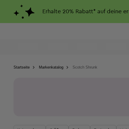
Erhalte
20%
Rabatt*
auf deine e
Startseite
Markenkatalog
Scotch Shrunk