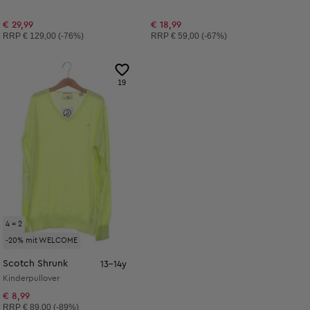
€ 29,99
€ 18,99
Unverbindliche Preisempfehlung:
Unverbindliche Preisempfehlung:
RRP
€ 129,00 (-76%)
RRP
€ 59,00 (-67%)
19
4 = 2
-20% mit WELCOME
Scotch Shrunk
13-14y
Kinderpullover
€ 8,99
Unverbindliche Preisempfehlung:
RRP
€ 89,00 (-89%)