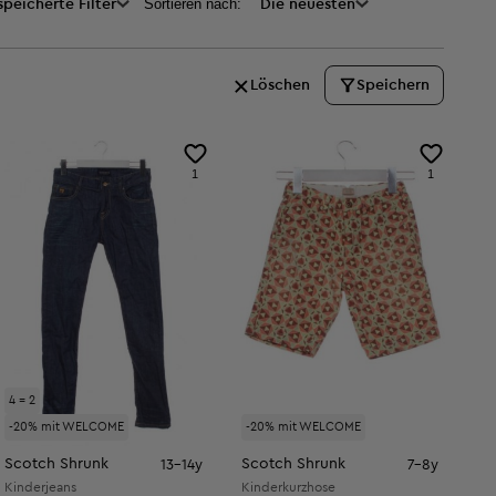
Sortieren nach:
peicherte Filter
Die neuesten
Löschen
Speichern
1
1
4 = 2
-20% mit WELCOME
-20% mit WELCOME
Scotch Shrunk
Scotch Shrunk
13-14y
7-8y
Kinderjeans
Kinderkurzhose