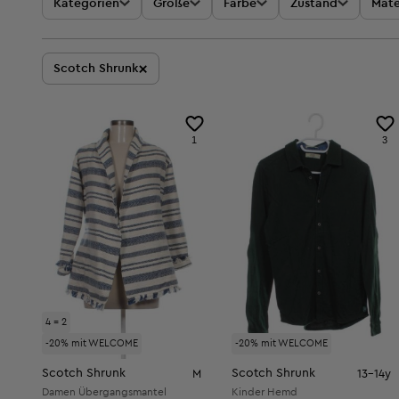
Kategorien
Größe
Farbe
Zustand
Mate
×
Scotch Shrunk
1
3
4 = 2
-20% mit WELCOME
-20% mit WELCOME
Scotch Shrunk
Scotch Shrunk
M
13-14y
Damen Übergangsmantel
Kinder Hemd