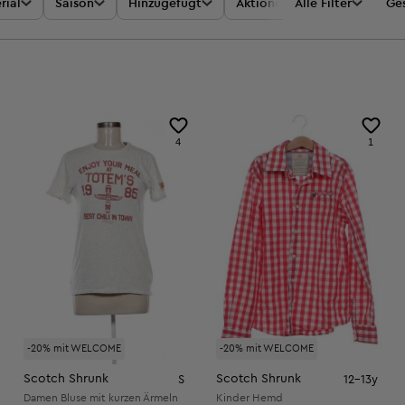
rial
Saison
Hinzugefügt
Aktionen
Alle Filter
Preis
Ges
4
1
-20% mit WELCOME
-20% mit WELCOME
Scotch Shrunk
Scotch Shrunk
S
12-13y
Damen Bluse mit kurzen Ärmeln
Kinder Hemd