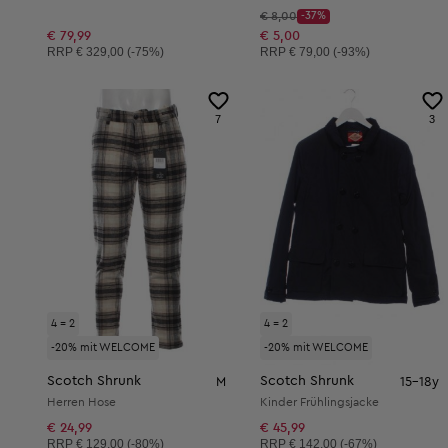
Startpreis:
€ 8,00
-37%
Discount Price:
Reduzierter Preis:
€ 79,99
€ 5,00
Unverbindliche Preisempfehlung:
Unverbindliche Preisempfehlung:
RRP
€ 329,00 (-75%)
RRP
€ 79,00 (-93%)
7
3
4 = 2
4 = 2
-20% mit WELCOME
-20% mit WELCOME
Scotch Shrunk
Scotch Shrunk
M
15-18y
Herren Hose
Kinder Frühlingsjacke
€ 24,99
€ 45,99
Unverbindliche Preisempfehlung:
Unverbindliche Preisempfehlung:
RRP
€ 129,00 (-80%)
RRP
€ 142,00 (-67%)