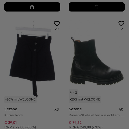
20
22
4 = 2
-20% mit WELCOME
-20% mit WELCOME
Sezane
Sezane
XS
40
Kurzer Rock
Damen-Stiefeletten aus echtem Leder
€ 39,01
€ 74,32
Unverbindliche Preisempfehlung:
Unverbindliche Preisempfehlung:
RRP
€ 79,00 (-50%)
RRP
€ 249,00 (-70%)