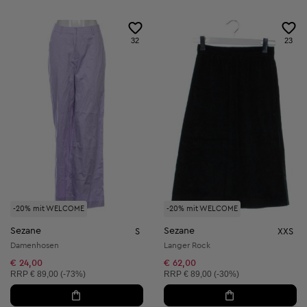
32
23
-20% mit WELCOME
-20% mit WELCOME
Sezane
Sezane
S
XXS
Damenhosen
Langer Rock
€ 24,00
€ 62,00
Unverbindliche Preisempfehlung:
Unverbindliche Preisempfehlung:
RRP
€ 89,00 (-73%)
RRP
€ 89,00 (-30%)