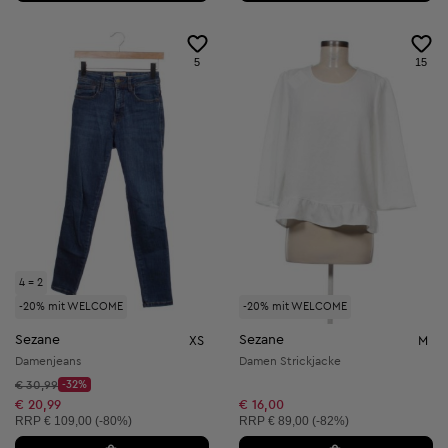
5
15
4 = 2
-20% mit WELCOME
-20% mit WELCOME
Sezane
Sezane
XS
M
Damenjeans
Damen Strickjacke
Startpreis:
€ 30,99
-32%
Discount Price:
Reduzierter Preis:
€ 20,99
€ 16,00
Unverbindliche Preisempfehlung:
Unverbindliche Preisempfehlung:
RRP
€ 109,00 (-80%)
RRP
€ 89,00 (-82%)