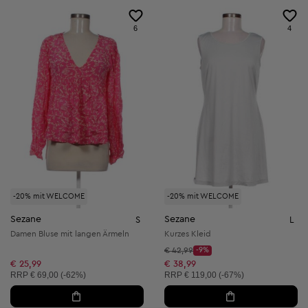
6
4
-20% mit WELCOME
-20% mit WELCOME
Sezane
Sezane
S
L
Damen Bluse mit langen Ärmeln
Kurzes Kleid
Startpreis:
€ 42,99
-9%
Discount Price:
Reduzierter Preis:
€ 25,99
€ 38,99
Unverbindliche Preisempfehlung:
Unverbindliche Preisempfehlung:
RRP
€ 69,00 (-62%)
RRP
€ 119,00 (-67%)