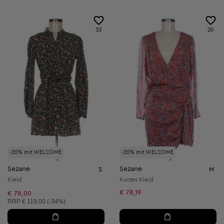
33
20
-20% mit WELCOME
-20% mit WELCOME
Sezane
Sezane
S
M
Kleid
Kurzes Kleid
€ 78,19
€ 78,00
Unverbindliche Preisempfehlung:
RRP
€ 119,00 (-34%)