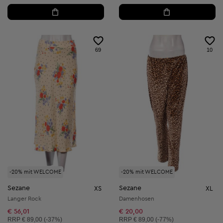
69
10
-20% mit WELCOME
-20% mit WELCOME
Sezane
Sezane
XS
XL
Langer Rock
Damenhosen
€ 56,01
€ 20,00
Unverbindliche Preisempfehlung:
Unverbindliche Preisempfehlung:
RRP
€ 89,00 (-37%)
RRP
€ 89,00 (-77%)