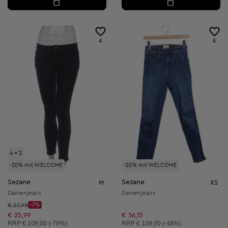
4
6
4 = 2
-20% mit WELCOME
-20% mit WELCOME
Sezane
Sezane
M
XS
Damenjeans
Damenjeans
Startpreis:
€ 27,99
-7%
Discount Price:
Reduzierter Preis:
€ 25,99
€ 56,15
Unverbindliche Preisempfehlung:
Unverbindliche Preisempfehlung:
RRP
€ 109,00 (-76%)
RRP
€ 109,00 (-48%)