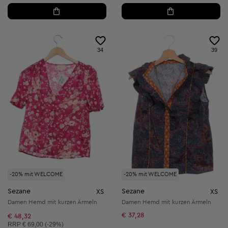
34
39
-20% mit WELCOME
-20% mit WELCOME
Sezane
Sezane
XS
XS
Damen Hemd mit kurzen Ärmeln
Damen Hemd mit kurzen Ärmeln
€ 37,28
€ 48,32
Unverbindliche Preisempfehlung:
RRP
€ 69,00 (-29%)