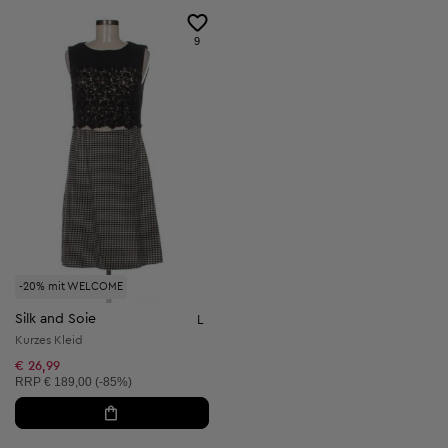
9
-20% mit WELCOME
Silk and Soie
L
Kurzes Kleid
€ 26,99
Unverbindliche Preisempfehlung:
RRP
€ 189,00 (-85%)