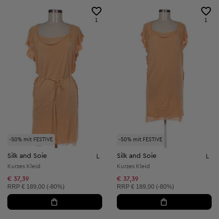
1
1
-50% mit FESTIVE
-50% mit FESTIVE
Silk and Soie
Silk and Soie
L
L
Kurzes Kleid
Kurzes Kleid
€ 37,39
€ 37,39
Unverbindliche Preisempfehlung:
Unverbindliche Preisempfehlung:
RRP
€ 189,00 (-80%)
RRP
€ 189,00 (-80%)