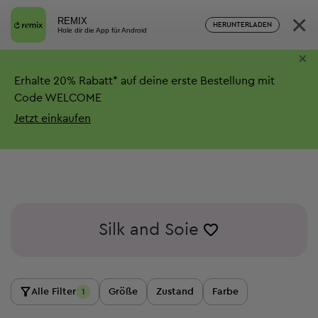
×
REMIX
HERUNTERLADEN
Hole dir die App für Android
×
Erhalte
20%
Rabatt*
auf deine erste Bestellung mit
Code WELCOME
Jetzt einkaufen
Silk and Soie
Alle Filter
Größe
Zustand
Farbe
1