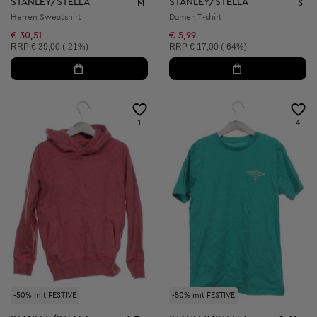
STANLEY/STELLA
STANLEY/STELLA
M
S
Herren Sweatshirt
Damen T-shirt
€ 30,51
€ 5,99
Unverbindliche Preisempfehlung:
Unverbindliche Preisempfehlung:
RRP
€ 39,00 (-21%)
RRP
€ 17,00 (-64%)
1
4
-50% mit FESTIVE
-50% mit FESTIVE