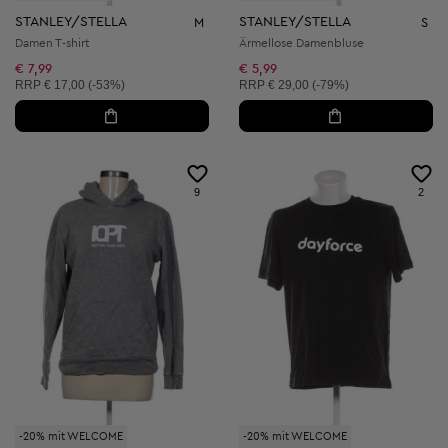
STANLEY/STELLA
STANLEY/STELLA
M
S
Damen T-shirt
Ärmellose Damenbluse
€ 7,99
€ 5,99
Unverbindliche Preisempfehlung:
Unverbindliche Preisempfehlung:
RRP
€ 17,00 (-53%)
RRP
€ 29,00 (-79%)
9
2
-20% mit WELCOME
-20% mit WELCOME