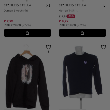
STANLEY/STELLA
STANLEY/STELLA
XS
L
Damen Sweatshirt
Herren T-Shirt
Startpreis:
€ 9,99
-10%
Discount Price:
Reduzierter Preis:
€ 9,99
€ 8,99
Unverbindliche Preisempfehlung:
Unverbindliche Preisempfehlung:
RRP
€ 29,00 (-65%)
RRP
€ 19,00 (-52%)
3