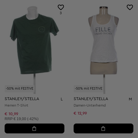
3
-50% mit FESTIVE
-50% mit FESTIVE
STANLEY/STELLA
STANLEY/STELLA
L
M
Herren T-Shirt
Damen-Unterhemd
€ 12,99
€ 10,99
Unverbindliche Preisempfehlung:
RRP
€ 19,00 (-42%)