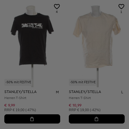
4
1
-50% mit FESTIVE
-50% mit FESTIVE
STANLEY/STELLA
STANLEY/STELLA
M
L
Herren T-Shirt
Herren T-Shirt
€ 9,99
€ 10,99
Unverbindliche Preisempfehlung:
Unverbindliche Preisempfehlung:
RRP
€ 19,00 (-47%)
RRP
€ 19,00 (-42%)