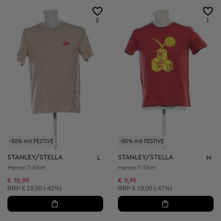
2
1
-50% mit FESTIVE
-50% mit FESTIVE
STANLEY/STELLA
STANLEY/STELLA
L
M
Herren T-Shirt
Herren T-Shirt
€ 10,99
€ 9,99
Unverbindliche Preisempfehlung:
Unverbindliche Preisempfehlung:
RRP
€ 19,00 (-42%)
RRP
€ 19,00 (-47%)