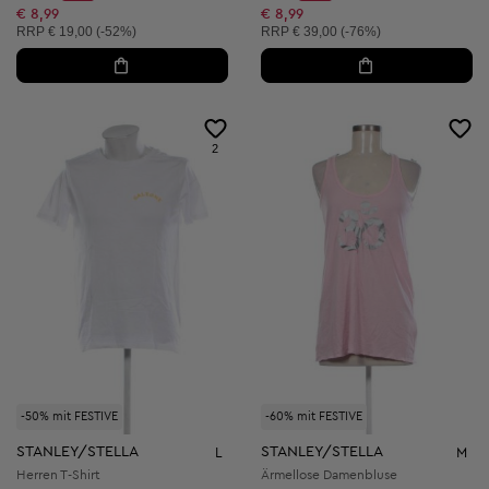
Discount Price:
Discount Price:
Reduzierter Preis:
Reduzierter Preis:
€ 8,99
€ 8,99
Unverbindliche Preisempfehlung:
Unverbindliche Preisempfehlung:
RRP
€ 19,00 (-52%)
RRP
€ 39,00 (-76%)
2
-50% mit FESTIVE
-60% mit FESTIVE
STANLEY/STELLA
STANLEY/STELLA
L
M
Herren T-Shirt
Ärmellose Damenbluse