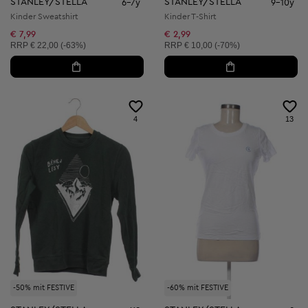
STANLEY/STELLA
STANLEY/STELLA
6-7y
9-10y
Kinder Sweatshirt
Kinder T-Shirt
€ 7,99
€ 2,99
Unverbindliche Preisempfehlung:
Unverbindliche Preisempfehlung:
RRP
€ 22,00 (-63%)
RRP
€ 10,00 (-70%)
4
13
-50% mit FESTIVE
-60% mit FESTIVE