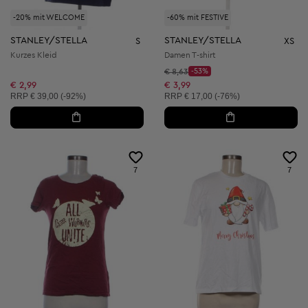
-20% mit WELCOME
-60% mit FESTIVE
STANLEY/STELLA
STANLEY/STELLA
S
XS
Kurzes Kleid
Damen T-shirt
Startpreis:
€ 8,63
-53%
Discount Price:
Reduzierter Preis:
€ 2,99
€ 3,99
Unverbindliche Preisempfehlung:
Unverbindliche Preisempfehlung:
RRP
€ 39,00 (-92%)
RRP
€ 17,00 (-76%)
7
7