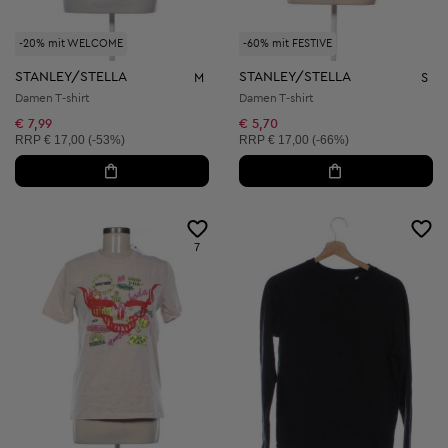
-20% mit WELCOME
-60% mit FESTIVE
STANLEY/STELLA
STANLEY/STELLA
M
S
Damen T-shirt
Damen T-shirt
€ 7,99
€ 5,70
Unverbindliche Preisempfehlung:
Unverbindliche Preisempfehlung:
RRP
€ 17,00 (-53%)
RRP
€ 17,00 (-66%)
7