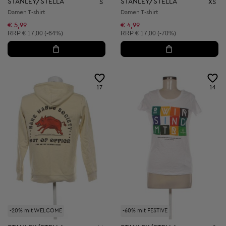
STANLEY/STELLA
STANLEY/STELLA
S
XS
Damen T-shirt
Damen T-shirt
€ 5,99
€ 4,99
Unverbindliche Preisempfehlung:
Unverbindliche Preisempfehlung:
RRP
€ 17,00 (-64%)
RRP
€ 17,00 (-70%)
17
14
-20% mit WELCOME
-60% mit FESTIVE