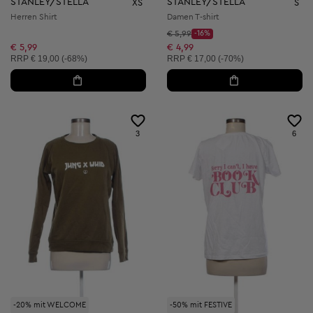
STANLEY/STELLA
STANLEY/STELLA
XS
S
Herren Shirt
Damen T-shirt
Startpreis:
€ 5,99
-16%
Discount Price:
Reduzierter Preis:
€ 5,99
€ 4,99
Unverbindliche Preisempfehlung:
Unverbindliche Preisempfehlung:
RRP
€ 19,00 (-68%)
RRP
€ 17,00 (-70%)
3
6
-20% mit WELCOME
-50% mit FESTIVE