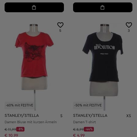
5
3
-60% mit FESTIVE
-50% mit FESTIVE
STANLEY/STELLA
STANLEY/STELLA
S
XS
Damen Bluse mit kurzen Ärmeln
Damen T-shirt
Startpreis:
Startpreis:
€ 11,99
-8%
€ 8,99
-44%
Discount Price:
Discount Price:
Reduzierter Preis:
Reduzierter Preis:
€ 10,99
€ 4,99