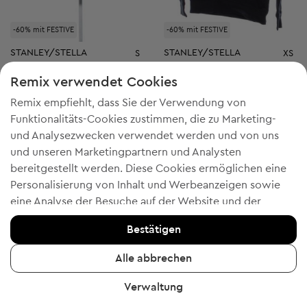
-60% mit FESTIVE
-60% mit FESTIVE
STANLEY/STELLA
STANLEY/STELLA
S
XS
Damen T-shirt
Herren Shirt
Remix verwendet Cookies
Startpreis:
€ 9,00
-44%
Discount Price:
Reduzierter Preis:
€ 4,99
€ 5,69
Remix empfiehlt, dass Sie der Verwendung von
Unverbindliche Preisempfehlung:
Unverbindliche Preisempfehlung:
RRP
€ 17,00 (-70%)
RRP
€ 19,00 (-70%)
Funktionalitäts-Cookies zustimmen, die zu Marketing-
und Analysezwecken verwendet werden und von uns
und unseren Marketingpartnern und Analysten
bereitgestellt werden. Diese Cookies ermöglichen eine
5
Personalisierung von Inhalt und Werbeanzeigen sowie
eine Analyse der Besuche auf der Website und der
mobilen App - Informationen, die uns helfen, Ihnen
Bestätigen
Produkte zu zeigen, die Ihnen gefallen könnten. Wenn Sie
einverstanden sind, bestätigen Sie dies bitte, indem Sie
Alle abbrechen
auf die Schaltfläche "Ja, ich stimme zu" klicken.
Verwaltung
Um weitere Informationen zu erhalten, klicken Sie bitte