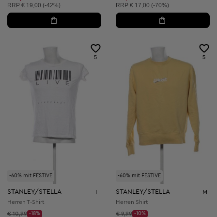
Unverbindliche Preisempfehlung:
Unverbindliche Preisempfehlung:
RRP
€ 19,00 (-42%)
RRP
€ 17,00 (-70%)
5
5
-60% mit FESTIVE
-60% mit FESTIVE
STANLEY/STELLA
STANLEY/STELLA
L
M
Herren T-Shirt
Herren Shirt
Startpreis:
Startpreis:
€ 10,99
-18%
€ 9,99
-10%