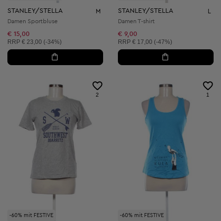
STANLEY/STELLA
STANLEY/STELLA
M
L
Damen Sportbluse
Damen T-shirt
€ 15,00
€ 9,00
Unverbindliche Preisempfehlung:
Unverbindliche Preisempfehlung:
RRP
€ 23,00 (-34%)
RRP
€ 17,00 (-47%)
2
1
-60% mit FESTIVE
-60% mit FESTIVE