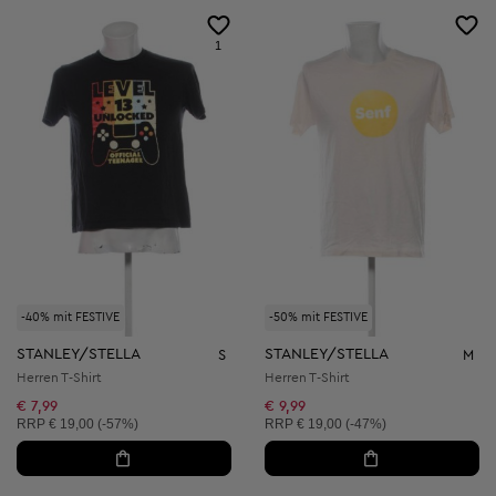
1
-40% mit FESTIVE
-50% mit FESTIVE
STANLEY/STELLA
STANLEY/STELLA
S
M
Herren T-Shirt
Herren T-Shirt
€ 7,99
€ 9,99
Unverbindliche Preisempfehlung:
Unverbindliche Preisempfehlung:
RRP
€ 19,00 (-57%)
RRP
€ 19,00 (-47%)