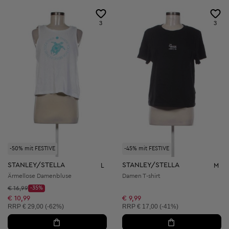
3
3
-50% mit FESTIVE
-45% mit FESTIVE
STANLEY/STELLA
STANLEY/STELLA
L
M
Ärmellose Damenbluse
Damen T-shirt
Startpreis:
€ 16,99
-35%
Discount Price:
Reduzierter Preis:
€ 10,99
€ 9,99
Unverbindliche Preisempfehlung:
Unverbindliche Preisempfehlung:
RRP
€ 29,00 (-62%)
RRP
€ 17,00 (-41%)