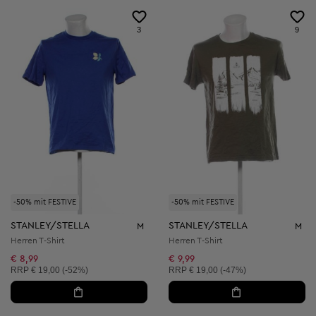
3
9
-50% mit FESTIVE
-50% mit FESTIVE
STANLEY/STELLA
STANLEY/STELLA
M
M
Herren T-Shirt
Herren T-Shirt
€ 8,99
€ 9,99
Unverbindliche Preisempfehlung:
Unverbindliche Preisempfehlung:
RRP
€ 19,00 (-52%)
RRP
€ 19,00 (-47%)