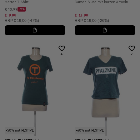
Herren T-Shirt
Damen Bluse mit kurzen Ärmeln
Startpreis:
€ 10,99
-9%
Discount Price:
Reduzierter Preis:
€ 9,99
€ 13,99
Unverbindliche Preisempfehlung:
Unverbindliche Preisempfehlung:
RRP
€ 19,00 (-47%)
RRP
€ 19,00 (-26%)
4
2
-50% mit FESTIVE
-60% mit FESTIVE