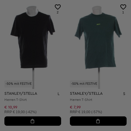
2
1
-50% mit FESTIVE
-50% mit FESTIVE
STANLEY/STELLA
STANLEY/STELLA
L
S
Herren T-Shirt
Herren T-Shirt
€ 10,99
€ 7,99
Unverbindliche Preisempfehlung:
Unverbindliche Preisempfehlung:
RRP
€ 19,00 (-42%)
RRP
€ 19,00 (-57%)