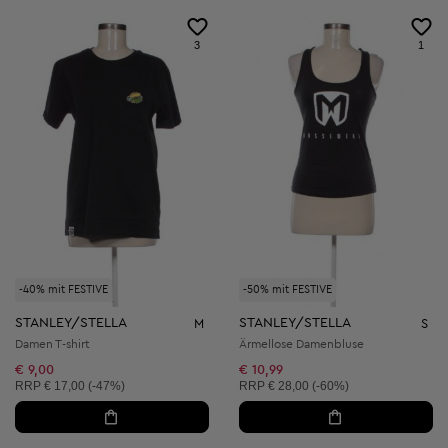
3
1
-40% mit FESTIVE
-50% mit FESTIVE
STANLEY/STELLA
STANLEY/STELLA
M
S
Damen T-shirt
Ärmellose Damenbluse
€ 9,00
€ 10,99
Unverbindliche Preisempfehlung:
Unverbindliche Preisempfehlung:
RRP
€ 17,00 (-47%)
RRP
€ 28,00 (-60%)