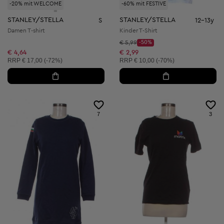
-20% mit WELCOME
-60% mit FESTIVE
STANLEY/STELLA
STANLEY/STELLA
S
12-13y
Damen T-shirt
Kinder T-Shirt
Startpreis:
€ 5,99
-50%
Discount Price:
Reduzierter Preis:
€ 4,64
€ 2,99
Unverbindliche Preisempfehlung:
Unverbindliche Preisempfehlung:
RRP
€ 17,00 (-72%)
RRP
€ 10,00 (-70%)
7
3