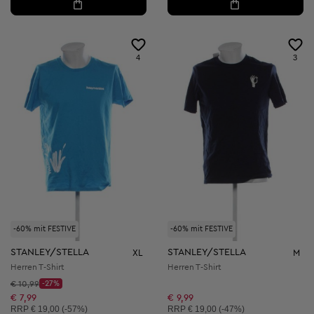
4
3
-60% mit FESTIVE
-60% mit FESTIVE
STANLEY/STELLA
STANLEY/STELLA
XL
M
Herren T-Shirt
Herren T-Shirt
Startpreis:
€ 10,99
-27%
Discount Price:
Reduzierter Preis:
€ 7,99
€ 9,99
Unverbindliche Preisempfehlung:
Unverbindliche Preisempfehlung:
RRP
€ 19,00 (-57%)
RRP
€ 19,00 (-47%)