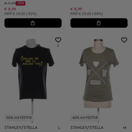
Startpreis:
€ 11,99
-25%
Discount Price:
Reduzierter Preis:
€ 8,99
€ 8,99
Unverbindliche Preisempfehlung:
Unverbindliche Preisempfehlung:
RRP
€ 19,00 (-52%)
RRP
€ 29,00 (-69%)
1
-50% mit FESTIVE
-60% mit FESTIVE
STANLEY/STELLA
STANLEY/STELLA
L
M