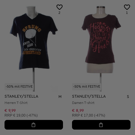
2
1
-50% mit FESTIVE
-50% mit FESTIVE
STANLEY/STELLA
STANLEY/STELLA
M
S
Herren T-Shirt
Damen T-shirt
€ 9,99
€ 8,99
Unverbindliche Preisempfehlung:
Unverbindliche Preisempfehlung:
RRP
€ 19,00 (-47%)
RRP
€ 17,00 (-47%)