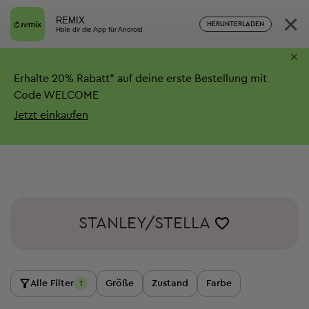
×
REMIX
HERUNTERLADEN
Hole dir die App für Android
×
Erhalte
20%
Rabatt*
auf deine erste Bestellung mit
Code WELCOME
Jetzt einkaufen
STANLEY/STELLA
Alle Filter
Größe
Zustand
Farbe
1