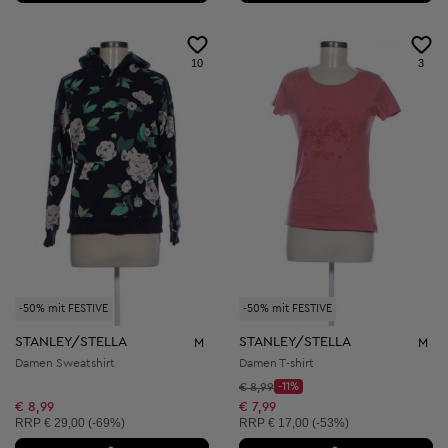
10
3
-50% mit FESTIVE
-50% mit FESTIVE
STANLEY/STELLA
STANLEY/STELLA
M
M
Damen Sweatshirt
Damen T-shirt
Startpreis:
€ 8,99
-11%
Discount Price:
Reduzierter Preis:
€ 8,99
€ 7,99
Unverbindliche Preisempfehlung:
Unverbindliche Preisempfehlung:
RRP
€ 29,00 (-69%)
RRP
€ 17,00 (-53%)