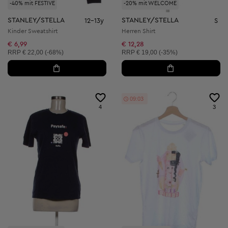
-40% mit FESTIVE
-20% mit WELCOME
STANLEY/STELLA
STANLEY/STELLA
12-13y
S
Kinder Sweatshirt
Herren Shirt
€ 6,99
€ 12,28
Unverbindliche Preisempfehlung:
Unverbindliche Preisempfehlung:
RRP
€ 22,00 (-68%)
RRP
€ 19,00 (-35%)
09:01
4
3