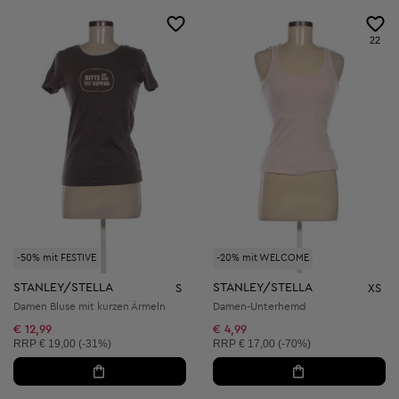
22
-50% mit FESTIVE
-20% mit WELCOME
STANLEY/STELLA
STANLEY/STELLA
S
XS
Damen Bluse mit kurzen Ärmeln
Damen-Unterhemd
€ 12,99
€ 4,99
Unverbindliche Preisempfehlung:
Unverbindliche Preisempfehlung:
RRP
€ 19,00 (-31%)
RRP
€ 17,00 (-70%)