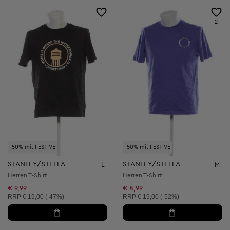
2
-50% mit FESTIVE
-50% mit FESTIVE
STANLEY/STELLA
STANLEY/STELLA
L
M
Herren T-Shirt
Herren T-Shirt
€ 9,99
€ 8,99
Unverbindliche Preisempfehlung:
Unverbindliche Preisempfehlung:
RRP
€ 19,00 (-47%)
RRP
€ 19,00 (-52%)