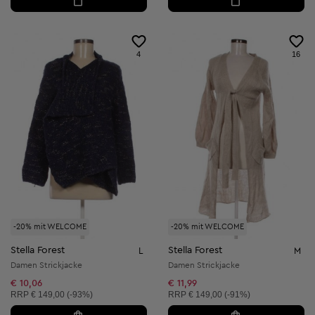
4
16
-20% mit WELCOME
-20% mit WELCOME
Stella Forest
Stella Forest
L
M
Damen Strickjacke
Damen Strickjacke
€ 10,06
€ 11,99
Unverbindliche Preisempfehlung:
Unverbindliche Preisempfehlung:
RRP
€ 149,00 (-93%)
RRP
€ 149,00 (-91%)