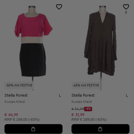
3
-50% mit FESTIVE
-45% mit FESTIVE
Stella Forest
Stella Forest
L
L
Kurzes Kleid
Kurzes Kleid
Startpreis:
€ 34,99
-8%
Discount Price:
Reduzierter Preis:
€ 64,99
€ 31,99
Unverbindliche Preisempfehlung:
Unverbindliche Preisempfehlung:
RRP
€ 189,00 (-65%)
RRP
€ 189,00 (-83%)