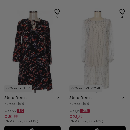
5
4
-50% mit FESTIVE
-20% mit WELCOME
Stella Forest
Stella Forest
M
M
Kurzes Kleid
Kurzes Kleid
Startpreis:
Startpreis:
€ 33,99
-8%
€ 31,19
-25%
Discount Price:
Discount Price:
Reduzierter Preis:
Reduzierter Preis:
€ 30,99
€ 23,32
Unverbindliche Preisempfehlung:
Unverbindliche Preisempfehlung:
RRP
€ 189,00 (-83%)
RRP
€ 189,00 (-87%)