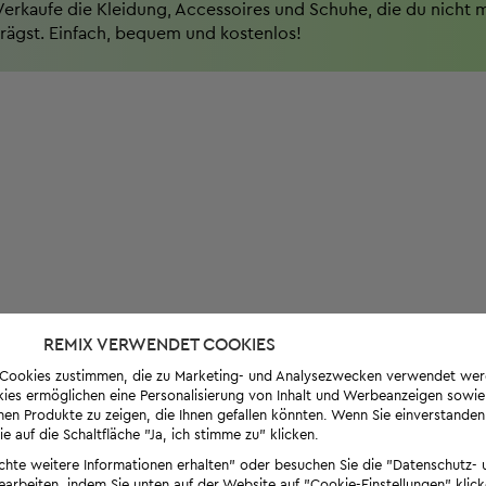
Verkaufe die Kleidung, Accessoires und Schuhe, die du nicht 
trägst. Einfach, bequem und kostenlos!
REMIX VERWENDET COOKIES
s-Cookies zustimmen, die zu Marketing- und Analysezwecken verwendet we
ies ermöglichen eine Personalisierung von Inhalt und Werbeanzeigen sowie
en Produkte zu zeigen, die Ihnen gefallen könnten. Wenn Sie einverstanden s
e auf die Schaltfläche "Ja, ich stimme zu" klicken.
öchte weitere Informationen erhalten" oder besuchen Sie die "Datenschutz- u
bearbeiten, indem Sie unten auf der Website auf "Cookie-Einstellungen" klick