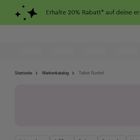
Erhalte
20%
Rabatt*
auf deine e
Startseite
Markenkatalog
Talbot Runhof