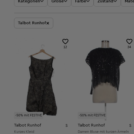
Kategorien
Größe
Farbe
Zustand
Mate
×
Talbot Runhof
12
34
-50% mit FESTIVE
-50% mit FESTIVE
Talbot Runhof
Talbot Runhof
S
S
Kurzes Kleid
Damen Bluse mit kurzen Ärmeln