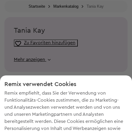
Startseite
Markenkatalog
Tania Kay
Tania Kay
Zu Favoriten hinzufügen
Mehr anzeigen
Remix verwendet Cookies
Remix empfiehlt, dass Sie der Verwendung von
Funktionalitäts-Cookies zustimmen, die zu Marketing-
und Analysezwecken verwendet werden und von uns
und unseren Marketingpartnern und Analysten
bereitgestellt werden. Diese Cookies ermöglichen eine
Personalisierung von Inhalt und Werbeanzeigen sowie
DU BRAUCHST MEHR PLATZ IN