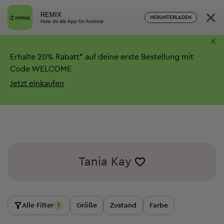
×
REMIX
HERUNTERLADEN
Hole dir die App für Android
×
Erhalte
20%
Rabatt*
auf deine erste Bestellung mit
Code WELCOME
Jetzt einkaufen
Tania Kay
Alle Filter
Größe
Zustand
Farbe
1