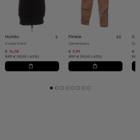
Mohito
Pimkie
Co
S
XS
Kurzes Kleid
Damenjeans
Dam
€ 14,08
€ 9,99
€ 17
Unverbindliche Preisempfehlung:
Unverbindliche Preisempfehlung:
Unve
RRP
€ 39,00 (-63%)
RRP
€ 29,00 (-65%)
RRP