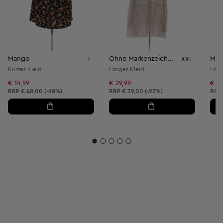
Mango
Ohne Markenzeichen
Ma
L
XXL
Kurzes Kleid
Langes Kleid
Lang
€ 14,99
€ 29,99
€ 7,
Unverbindliche Preisempfehlung:
Unverbindliche Preisempfehlung:
Unve
RRP
€ 48,00 (-68%)
RRP
€ 39,00 (-23%)
RRP