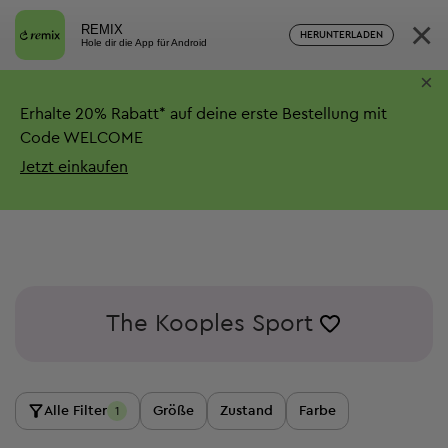
×
REMIX
HERUNTERLADEN
Hole dir die App für Android
×
Erhalte
20%
Rabatt*
auf deine erste Bestellung mit
Code WELCOME
Jetzt einkaufen
The Kooples Sport
Alle Filter
Größe
Zustand
Farbe
1