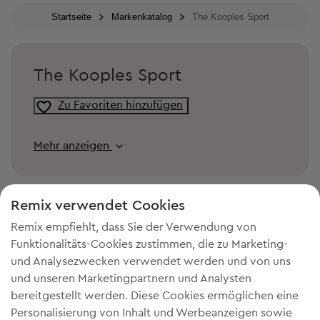
Startseite
Markenkatalog
The Kooples Sport
The Kooples Sport
Zu Favoriten hinzufügen
Mehr anzeigen
Remix verwendet Cookies
Remix empfiehlt, dass Sie der Verwendung von
Funktionalitäts-Cookies zustimmen, die zu Marketing-
und Analysezwecken verwendet werden und von uns
und unseren Marketingpartnern und Analysten
bereitgestellt werden. Diese Cookies ermöglichen eine
Personalisierung von Inhalt und Werbeanzeigen sowie
DU BRAUCHST MEHR PLATZ IN