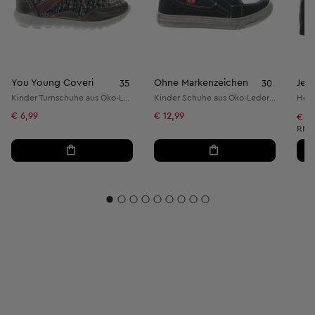
You Young Coveri
Ohne Markenzeichen
Jea
35
30
Kinder Turnschuhe aus Öko-Leder und Textil
Kinder Schuhe aus Öko-Leder und Textil
Herr
€ 6,99
€ 12,99
€ 32
Unve
RRP