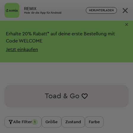
×
REMIX
HERUNTERLADEN
Hole dir die App für Android
×
Erhalte
20%
Rabatt*
auf deine erste Bestellung mit
Code WELCOME
Jetzt einkaufen
Toad & Go
Alle Filter
Größe
Zustand
Farbe
1