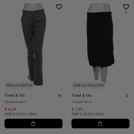
2
-50% mit FESTIVE
-20% mit WELCOME
Toad & Go
Toad & Go
M
S
Damenhosen
Langer Rock
€ 8,99
€ 7,99
Unverbindliche Preisempfehlung:
Unverbindliche Preisempfehlung:
RRP
€ 29,00 (-69%)
RRP
€ 23,00 (-65%)