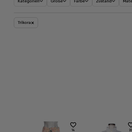
Kategorien
Größe
Farbe
Zustand
Mate
×
Trikora
14
2