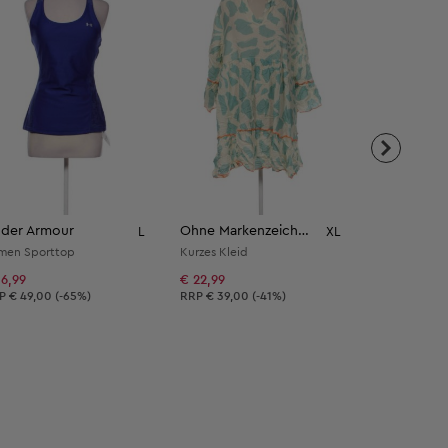
der Armour
Ohne Markenzeichen
Yessica
L
XL
men Sporttop
Kurzes Kleid
16,99
€ 22,99
€ 6,99
verbindliche Preisempfehlung:
Unverbindliche Preisempfehlung:
Unverbindli
RP
€ 49,00 (-65%)
RRP
€ 39,00 (-41%)
RRP
€ 25,00