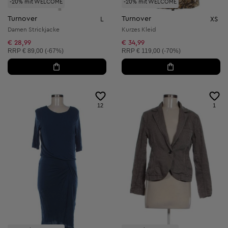
-20% mit WELCOME
-20% mit WELCOME
Turnover
Turnover
L
XS
Damen Strickjacke
Kurzes Kleid
€ 28,99
€ 34,99
Unverbindliche Preisempfehlung:
Unverbindliche Preisempfehlung:
RRP
€ 89,00 (-67%)
RRP
€ 119,00 (-70%)
12
1