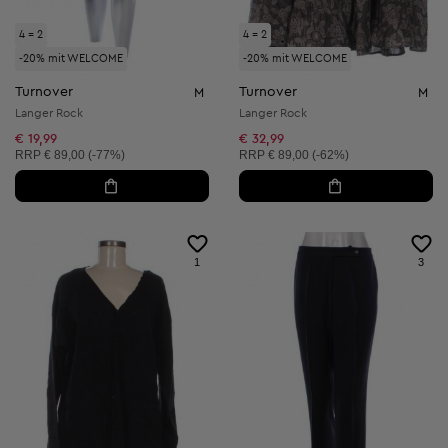
4 = 2
4 = 2
-20% mit WELCOME
-20% mit WELCOME
Turnover
Turnover
M
M
Langer Rock
Langer Rock
€ 19,99
€ 32,99
Unverbindliche Preisempfehlung:
Unverbindliche Preisempfehlung:
RRP
€ 89,00 (-77%)
RRP
€ 89,00 (-62%)
1
3