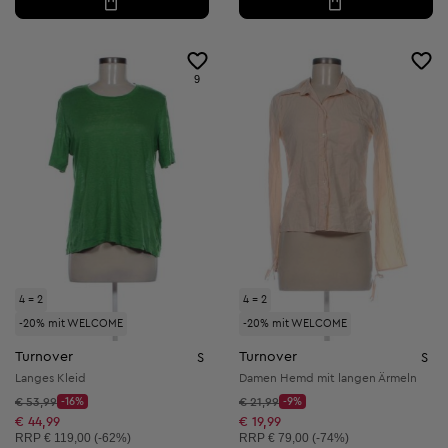
9
4 = 2
4 = 2
-20% mit WELCOME
-20% mit WELCOME
Turnover
Turnover
S
S
Langes Kleid
Damen Hemd mit langen Ärmeln
Startpreis:
Startpreis:
€ 53,99
-16%
€ 21,99
-9%
Discount Price:
Discount Price:
Reduzierter Preis:
Reduzierter Preis:
€ 44,99
€ 19,99
Unverbindliche Preisempfehlung:
Unverbindliche Preisempfehlung:
RRP
€ 119,00 (-62%)
RRP
€ 79,00 (-74%)