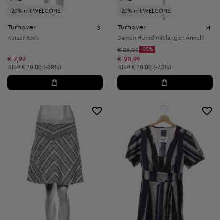
-20% mit WELCOME
-20% mit WELCOME
Turnover
Turnover
S
M
Kurzer Rock
Damen Hemd mit langen Ärmeln
Startpreis:
€ 28,00
-25%
Discount Price:
Reduzierter Preis:
€ 7,99
€ 20,99
Unverbindliche Preisempfehlung:
Unverbindliche Preisempfehlung:
RRP
€ 79,00 (-89%)
RRP
€ 79,00 (-73%)