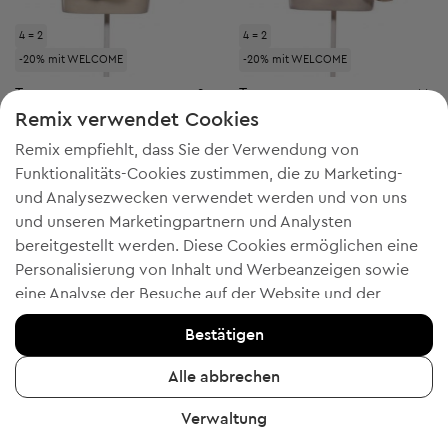
4 = 2
4 = 2
-20% mit WELCOME
-20% mit WELCOME
Turnover
Turnover
S
M
Damen-Sakko
Damen-Sakko
Remix verwendet Cookies
€ 17,99
€ 31,99
Remix empfiehlt, dass Sie der Verwendung von
Unverbindliche Preisempfehlung:
Unverbindliche Preisempfehlung:
RRP
€ 159,00 (-88%)
RRP
€ 159,00 (-79%)
Funktionalitäts-Cookies zustimmen, die zu Marketing-
und Analysezwecken verwendet werden und von uns
und unseren Marketingpartnern und Analysten
bereitgestellt werden. Diese Cookies ermöglichen eine
3
2
Personalisierung von Inhalt und Werbeanzeigen sowie
eine Analyse der Besuche auf der Website und der
mobilen App - Informationen, die uns helfen, Ihnen
Bestätigen
Produkte zu zeigen, die Ihnen gefallen könnten. Wenn Sie
einverstanden sind, bestätigen Sie dies bitte, indem Sie
Alle abbrechen
auf die Schaltfläche "Ja, ich stimme zu" klicken.
Verwaltung
Um weitere Informationen zu erhalten, klicken Sie bitte