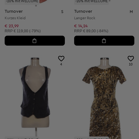
-20% mit WELCOME
-20% mit WELCOME
Turnover
Turnover
S
M
Kurzes Kleid
Langer Rock
€ 23,99
€ 14,24
Unverbindliche Preisempfehlung:
Unverbindliche Preisempfehlung:
RRP
€ 119,00 (-79%)
RRP
€ 89,00 (-84%)
4
10