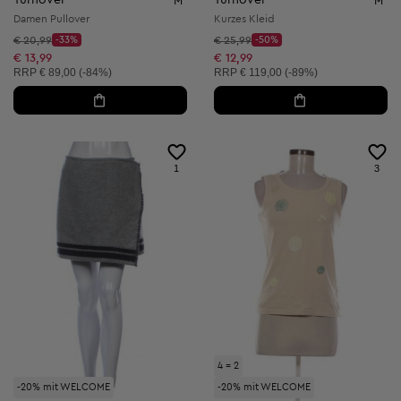
M
M
Damen Pullover
Kurzes Kleid
Startpreis:
Startpreis:
€ 20,99
-33%
€ 25,99
-50%
Discount Price:
Discount Price:
Reduzierter Preis:
Reduzierter Preis:
€ 13,99
€ 12,99
Unverbindliche Preisempfehlung:
Unverbindliche Preisempfehlung:
RRP
€ 89,00 (-84%)
RRP
€ 119,00 (-89%)
1
3
4 = 2
-20% mit WELCOME
-20% mit WELCOME