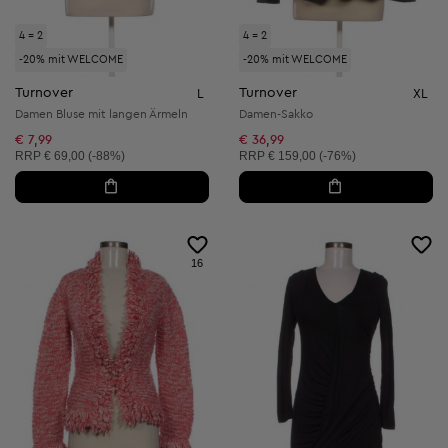
4 = 2
4 = 2
-20% mit WELCOME
-20% mit WELCOME
Turnover
Turnover
L
XL
Damen Bluse mit langen Ärmeln
Damen-Sakko
€ 7,99
€ 36,99
Unverbindliche Preisempfehlung:
Unverbindliche Preisempfehlung:
RRP
€ 69,00 (-88%)
RRP
€ 159,00 (-76%)
16