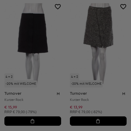
4 = 2
4 = 2
-20% mit WELCOME
-20% mit WELCOME
Turnover
Turnover
M
M
Kurzer Rock
Kurzer Rock
€ 15,99
€ 13,99
Unverbindliche Preisempfehlung:
Unverbindliche Preisempfehlung:
RRP
€ 79,00 (-79%)
RRP
€ 79,00 (-82%)