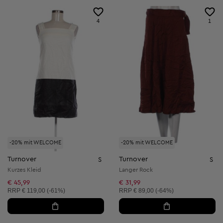
4
1
-20% mit WELCOME
-20% mit WELCOME
Turnover
Turnover
S
S
Kurzes Kleid
Langer Rock
€ 45,99
€ 31,99
Unverbindliche Preisempfehlung:
Unverbindliche Preisempfehlung:
RRP
€ 119,00 (-61%)
RRP
€ 89,00 (-64%)