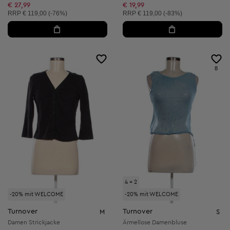
Reduzierter Preis:
Reduzierter Preis:
€ 27,99
€ 19,99
Unverbindliche Preisempfehlung:
Unverbindliche Preisempfehlung:
RRP
€ 119,00 (-76%)
RRP
€ 119,00 (-83%)
8
4 = 2
-20% mit WELCOME
-20% mit WELCOME
Turnover
Turnover
M
S
Damen Strickjacke
Ärmellose Damenbluse