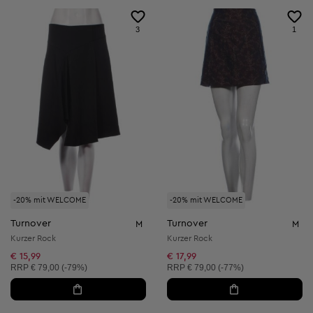
3
1
-20% mit WELCOME
-20% mit WELCOME
Turnover
Turnover
M
M
Kurzer Rock
Kurzer Rock
€ 15,99
€ 17,99
Unverbindliche Preisempfehlung:
Unverbindliche Preisempfehlung:
RRP
€ 79,00 (-79%)
RRP
€ 79,00 (-77%)