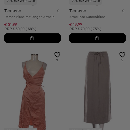
-20% mit WELCOME
-20% mit WELCOME
Turnover
Turnover
S
S
Damen Bluse mit langen Ärmeln
Ärmellose Damenbluse
€ 21,99
€ 18,99
Unverbindliche Preisempfehlung:
Unverbindliche Preisempfehlung:
RRP
€ 69,00 (-68%)
RRP
€ 79,00 (-75%)
9
5