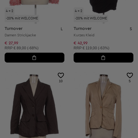
4 = 2
4 = 2
-20% mit WELCOME
-20% mit WELCOME
Turnover
Turnover
L
S
Damen Strickjacke
Kurzes Kleid
€ 27,99
€ 42,99
Unverbindliche Preisempfehlung:
Unverbindliche Preisempfehlung:
RRP
€ 89,00 (-68%)
RRP
€ 119,00 (-63%)
10
5