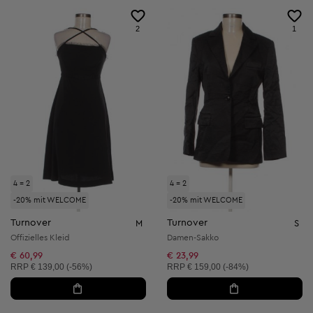
2
1
4 = 2
4 = 2
-20% mit WELCOME
-20% mit WELCOME
Turnover
Turnover
M
S
Offizielles Kleid
Damen-Sakko
€ 60,99
€ 23,99
Unverbindliche Preisempfehlung:
Unverbindliche Preisempfehlung:
RRP
€ 139,00 (-56%)
RRP
€ 159,00 (-84%)