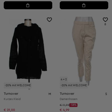
8
4 = 2
-20% mit WELCOME
-20% mit WELCOME
Turnover
Turnover
M
S
Kurzes Kleid
Damenhosen
Startpreis:
€ 11,99
-58%
Discount Price:
Reduzierter Preis:
€ 21,00
€ 4,99