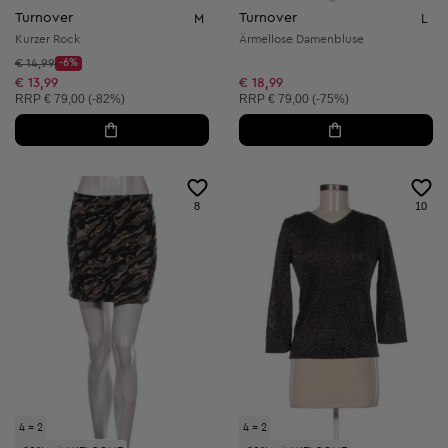
Turnover
Turnover
M
L
Kurzer Rock
Ärmellose Damenbluse
Startpreis:
€ 14,99
-6%
Discount Price:
Reduzierter Preis:
€ 13,99
€ 18,99
Unverbindliche Preisempfehlung:
Unverbindliche Preisempfehlung:
RRP
€ 79,00 (-82%)
RRP
€ 79,00 (-75%)
8
10
4 = 2
4 = 2