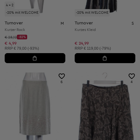
4 = 2
-20% mit WELCOME
-20% mit WELCOME
Turnover
Turnover
M
S
Kurzer Rock
Kurzes Kleid
Startpreis:
€ 28,12
-82%
Discount Price:
Reduzierter Preis:
€ 4,99
€ 24,99
Unverbindliche Preisempfehlung:
Unverbindliche Preisempfehlung:
RRP
€ 79,00 (-93%)
RRP
€ 119,00 (-79%)
6
4