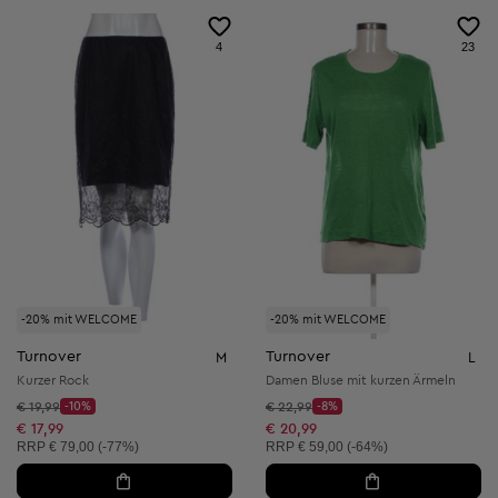
4
23
-20% mit WELCOME
-20% mit WELCOME
Turnover
Turnover
M
L
Kurzer Rock
Damen Bluse mit kurzen Ärmeln
Startpreis:
Startpreis:
€ 19,99
-10%
€ 22,99
-8%
Discount Price:
Discount Price:
Reduzierter Preis:
Reduzierter Preis:
€ 17,99
€ 20,99
Unverbindliche Preisempfehlung:
Unverbindliche Preisempfehlung:
RRP
€ 79,00 (-77%)
RRP
€ 59,00 (-64%)