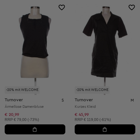
-20% mit WELCOME
-20% mit WELCOME
Turnover
Turnover
S
M
Ärmellose Damenbluse
Kurzes Kleid
€ 20,99
€ 45,99
Unverbindliche Preisempfehlung:
Unverbindliche Preisempfehlung:
RRP
€ 79,00 (-73%)
RRP
€ 119,00 (-61%)