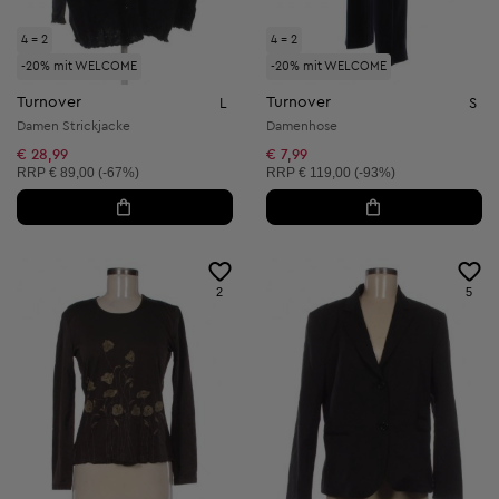
4 = 2
4 = 2
-20% mit WELCOME
-20% mit WELCOME
Turnover
Turnover
L
S
Damen Strickjacke
Damenhose
€ 28,99
€ 7,99
Unverbindliche Preisempfehlung:
Unverbindliche Preisempfehlung:
RRP
€ 89,00 (-67%)
RRP
€ 119,00 (-93%)
2
5