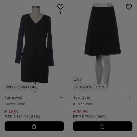
1
4 = 2
-20% mit WELCOME
-20% mit WELCOME
Turnover
Turnover
M
L
Kurzes Kleid
Kurzer Rock
€ 42,99
€ 30,99
Unverbindliche Preisempfehlung:
Unverbindliche Preisempfehlung:
RRP
€ 119,00 (-63%)
RRP
€ 79,00 (-60%)