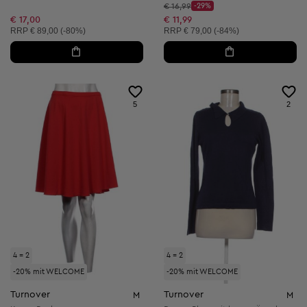
Startpreis:
€ 16,99
-29%
Discount Price:
Reduzierter Preis:
€ 17,00
€ 11,99
Unverbindliche Preisempfehlung:
Unverbindliche Preisempfehlung:
RRP
€ 89,00 (-80%)
RRP
€ 79,00 (-84%)
5
2
4 = 2
4 = 2
-20% mit WELCOME
-20% mit WELCOME
Turnover
Turnover
M
M