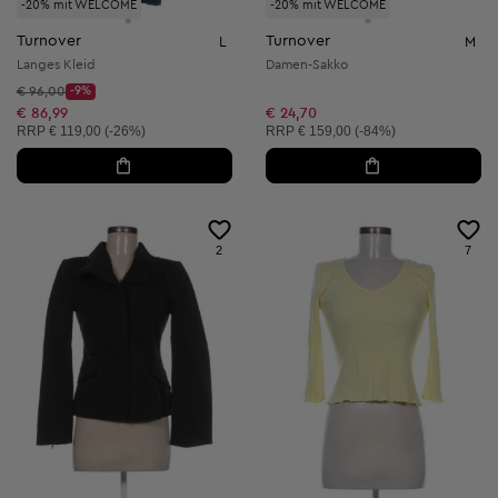
-20% mit WELCOME
-20% mit WELCOME
Turnover
Turnover
L
M
Langes Kleid
Damen-Sakko
Startpreis:
€ 96,00
-9%
Discount Price:
Reduzierter Preis:
€ 86,99
€ 24,70
Unverbindliche Preisempfehlung:
Unverbindliche Preisempfehlung:
RRP
€ 119,00 (-26%)
RRP
€ 159,00 (-84%)
2
7