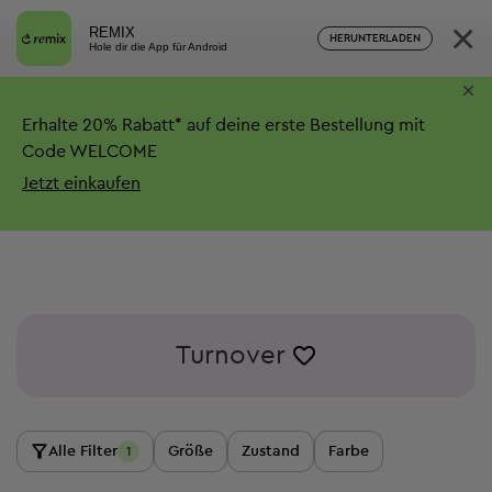
×
REMIX
HERUNTERLADEN
Hole dir die App für Android
×
Erhalte
20%
Rabatt*
auf deine erste Bestellung mit
Code WELCOME
Jetzt einkaufen
Turnover
Alle Filter
Größe
Zustand
Farbe
1