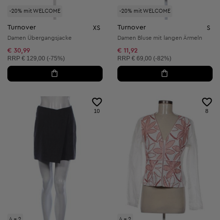
-20% mit WELCOME
-20% mit WELCOME
Turnover
Turnover
XS
S
Damen Übergangsjacke
Damen Bluse mit langen Ärmeln
€ 30,99
€ 11,92
Unverbindliche Preisempfehlung:
Unverbindliche Preisempfehlung:
RRP
€ 129,00 (-75%)
RRP
€ 69,00 (-82%)
10
8
4 = 2
4 = 2