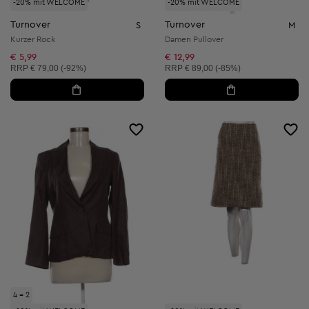
-20% mit WELCOME
-20% mit WELCOME
Turnover
Turnover
S
M
Kurzer Rock
Damen Pullover
€ 5,99
€ 12,99
Unverbindliche Preisempfehlung:
Unverbindliche Preisempfehlung:
RRP
€ 79,00 (-92%)
RRP
€ 89,00 (-85%)
4 = 2