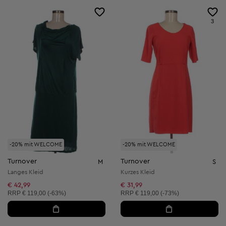
3
-20% mit WELCOME
-20% mit WELCOME
Turnover
Turnover
M
S
Langes Kleid
Kurzes Kleid
€ 42,99
€ 31,99
Unverbindliche Preisempfehlung:
Unverbindliche Preisempfehlung:
RRP
€ 119,00 (-63%)
RRP
€ 119,00 (-73%)