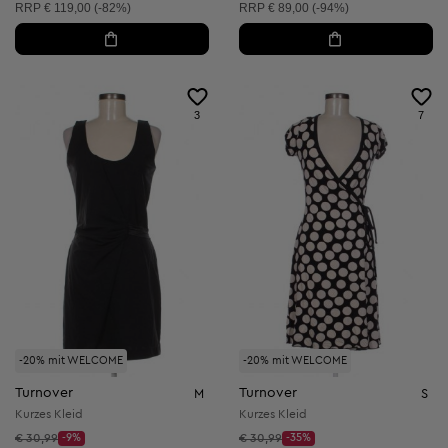
Unverbindliche Preisempfehlung:
Unverbindliche Preisempfehlung:
RRP
€ 119,00 (-82%)
RRP
€ 89,00 (-94%)
3
7
-20% mit WELCOME
-20% mit WELCOME
Turnover
Turnover
M
S
Kurzes Kleid
Kurzes Kleid
Startpreis:
Startpreis:
€ 30,99
-9%
€ 30,99
-35%
Discount Price:
Discount Price: