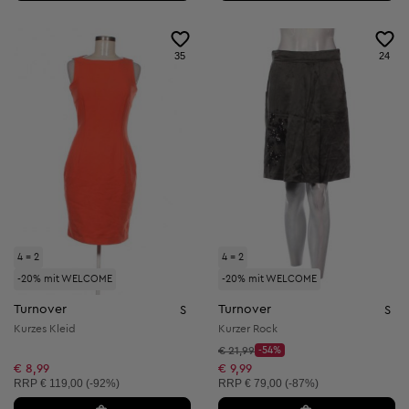
35
24
4 = 2
4 = 2
-20% mit WELCOME
-20% mit WELCOME
Turnover
Turnover
S
S
Kurzes Kleid
Kurzer Rock
Startpreis:
€ 21,99
-54%
Discount Price:
Reduzierter Preis:
€ 8,99
€ 9,99
Unverbindliche Preisempfehlung:
Unverbindliche Preisempfehlung:
RRP
€ 119,00 (-92%)
RRP
€ 79,00 (-87%)