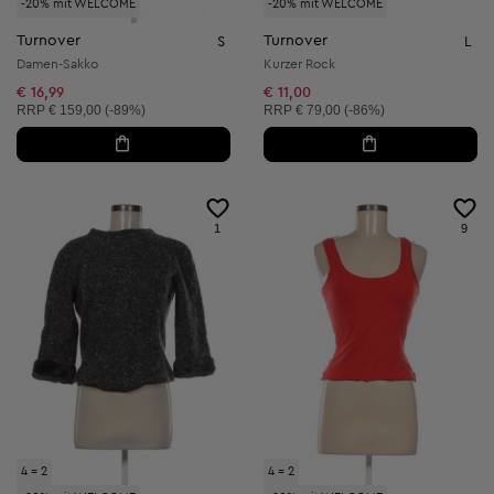
-20% mit WELCOME
-20% mit WELCOME
Turnover
Turnover
S
L
Damen-Sakko
Kurzer Rock
€ 16,99
€ 11,00
Unverbindliche Preisempfehlung:
Unverbindliche Preisempfehlung:
RRP
€ 159,00 (-89%)
RRP
€ 79,00 (-86%)
1
9
4 = 2
4 = 2