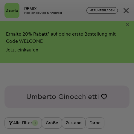
×
REMIX
HERUNTERLADEN
Hole dir die App für Android
×
Erhalte
20%
Rabatt*
auf deine erste Bestellung mit
Code WELCOME
Jetzt einkaufen
Umberto Ginocchietti
Alle Filter
Größe
Zustand
Farbe
1