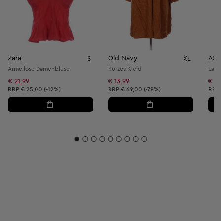
Zara
Old Navy
AS
S
XL
Ärmellose Damenbluse
Kurzes Kleid
Lang
€ 21,99
€ 13,99
€ 6,
Unverbindliche Preisempfehlung:
Unverbindliche Preisempfehlung:
Unve
RRP
€ 25,00 (-12%)
RRP
€ 69,00 (-79%)
RRP