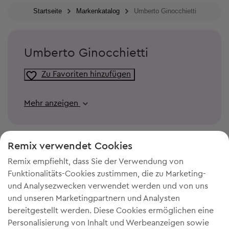
Startseite
Markenkatalog
Umberto Ginocchietti
Umberto Ginocchietti
Zu Favoriten hinzufügen
Mehr anzeigen
Remix verwendet Cookies
Remix empfiehlt, dass Sie der Verwendung von
Funktionalitäts-Cookies zustimmen, die zu Marketing-
und Analysezwecken verwendet werden und von uns
und unseren Marketingpartnern und Analysten
bereitgestellt werden. Diese Cookies ermöglichen eine
Personalisierung von Inhalt und Werbeanzeigen sowie
DU BRAUCHST MEHR PLATZ IN