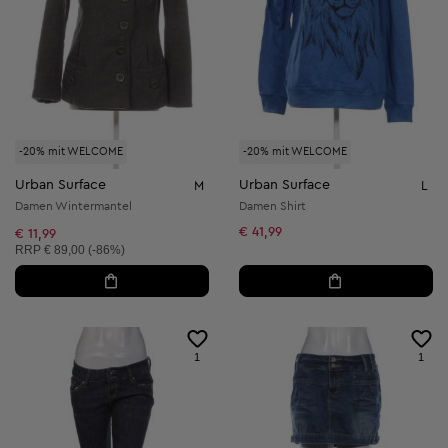
-20% mit WELCOME
-20% mit WELCOME
Urban Surface
Urban Surface
M
L
Damen Wintermantel
Damen Shirt
€ 41,99
€ 11,99
Unverbindliche Preisempfehlung:
RRP
€ 89,00 (-86%)
1
1