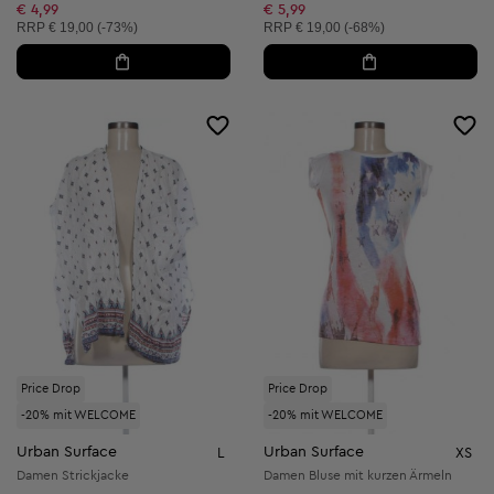
Reduzierter Preis:
Reduzierter Preis:
€ 4,99
€ 5,99
Unverbindliche Preisempfehlung:
Unverbindliche Preisempfehlung:
RRP
€ 19,00 (-73%)
RRP
€ 19,00 (-68%)
Price Drop
Price Drop
-20% mit WELCOME
-20% mit WELCOME
Urban Surface
Urban Surface
L
XS
Damen Strickjacke
Damen Bluse mit kurzen Ärmeln