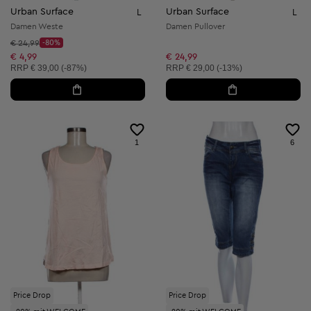
Urban Surface
Urban Surface
L
L
Damen Weste
Damen Pullover
Startpreis:
€ 24,99
-80%
Discount Price:
Reduzierter Preis:
€ 4,99
€ 24,99
Unverbindliche Preisempfehlung:
Unverbindliche Preisempfehlung:
RRP
€ 39,00 (-87%)
RRP
€ 29,00 (-13%)
1
6
Price Drop
Price Drop