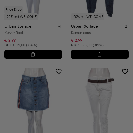
Price Drop
-20% mit WELCOME
-20% mit WELCOME
Urban Surface
Urban Surface
M
S
Kurzer Rock
Damenjeans
€ 2,99
€ 2,99
Unverbindliche Preisempfehlung:
Unverbindliche Preisempfehlung:
RRP
€ 19,00 (-84%)
RRP
€ 28,00 (-89%)
1