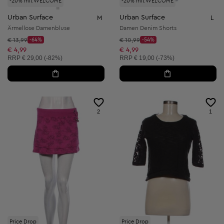
-20% mit WELCOME
-20% mit WELCOME
Urban Surface
Urban Surface
M
L
Ärmellose Damenbluse
Damen Denim Shorts
Startpreis:
Startpreis:
€ 13,99
-64%
€ 10,99
-54%
Discount Price:
Discount Price:
Reduzierter Preis:
Reduzierter Preis:
€ 4,99
€ 4,99
Unverbindliche Preisempfehlung:
Unverbindliche Preisempfehlung:
RRP
€ 29,00 (-82%)
RRP
€ 19,00 (-73%)
2
1
Price Drop
Price Drop