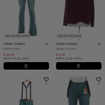
-20% mit WELCOME
-20% mit WELCOME
Urban Surface
Urban Surface
M
M
Herren Hose
Damen Pullover
€ 24,99
€ 4,99
Unverbindliche Preisempfehlung:
Unverbindliche Preisempfehlung:
RRP
€ 39,00 (-35%)
RRP
€ 29,00 (-82%)
4
3