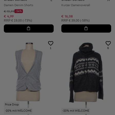
Damen Denim Shorts
Kurzer Damenoverall
Startpreis:
€ 10,99
-54%
Discount Price:
Reduzierter Preis:
€ 4,99
€ 16,08
Unverbindliche Preisempfehlung:
Unverbindliche Preisempfehlung:
RRP
€ 19,00 (-73%)
RRP
€ 39,00 (-58%)
1
6
Price Drop
-20% mit WELCOME
-20% mit WELCOME