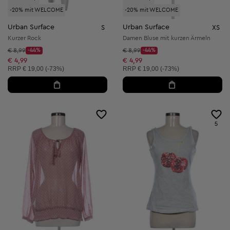
-20% mit WELCOME
-20% mit WELCOME
Urban Surface
Urban Surface
S
XS
Kurzer Rock
Damen Bluse mit kurzen Ärmeln
Startpreis:
Startpreis:
€ 8,99
-44%
€ 8,99
-44%
Discount Price:
Discount Price:
Reduzierter Preis:
Reduzierter Preis:
€ 4,99
€ 4,99
Unverbindliche Preisempfehlung:
Unverbindliche Preisempfehlung:
RRP
€ 19,00 (-73%)
RRP
€ 19,00 (-73%)
5