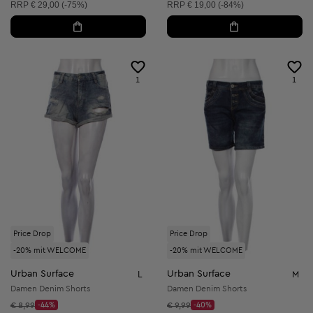
Unverbindliche Preisempfehlung:
Unverbindliche Preisempfehlung:
RRP
€ 29,00 (-75%)
RRP
€ 19,00 (-84%)
1
1
Price Drop
Price Drop
-20% mit WELCOME
-20% mit WELCOME
Urban Surface
Urban Surface
L
M
Damen Denim Shorts
Damen Denim Shorts
Startpreis:
Startpreis:
€ 8,99
-44%
€ 9,99
-40%
Discount Price:
Discount Price: