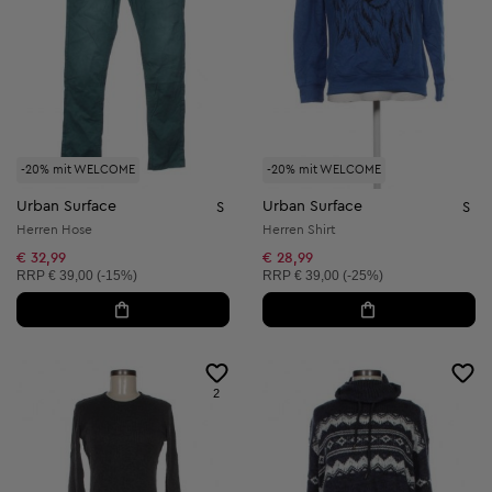
-20% mit WELCOME
-20% mit WELCOME
Urban Surface
Urban Surface
S
S
Herren Hose
Herren Shirt
€ 32,99
€ 28,99
Unverbindliche Preisempfehlung:
Unverbindliche Preisempfehlung:
RRP
€ 39,00 (-15%)
RRP
€ 39,00 (-25%)
2