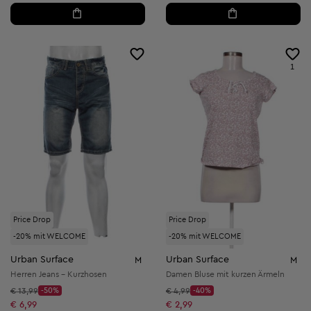
1
Price Drop
Price Drop
-20% mit WELCOME
-20% mit WELCOME
Urban Surface
Urban Surface
M
M
Herren Jeans - Kurzhosen
Damen Bluse mit kurzen Ärmeln
Startpreis:
Startpreis:
€ 13,99
-50%
€ 4,99
-40%
Discount Price:
Discount Price:
Reduzierter Preis:
Reduzierter Preis:
€ 6,99
€ 2,99