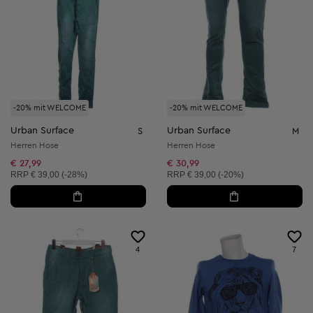
-20% mit WELCOME
-20% mit WELCOME
Urban Surface
Urban Surface
S
M
Herren Hose
Herren Hose
€ 27,99
€ 30,99
Unverbindliche Preisempfehlung:
Unverbindliche Preisempfehlung:
RRP
€ 39,00 (-28%)
RRP
€ 39,00 (-20%)
4
7