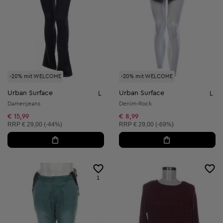
-20% mit WELCOME
-20% mit WELCOME
Urban Surface
Urban Surface
L
L
Damenjeans
Denim-Rock
€ 15,99
€ 8,99
Unverbindliche Preisempfehlung:
Unverbindliche Preisempfehlung:
RRP
€ 29,00 (-44%)
RRP
€ 29,00 (-69%)
1