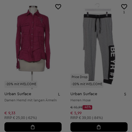
1
Price Drop
-20% mit WELCOME
-20% mit WELCOME
Urban Surface
Urban Surface
L
S
Damen Hemd mit langen Ärmeln
Herren Hose
Startpreis:
€ 10,99
-45%
Discount Price:
Reduzierter Preis:
€ 9,33
€ 5,99
Unverbindliche Preisempfehlung:
Unverbindliche Preisempfehlung:
RRP
€ 25,00 (-62%)
RRP
€ 39,00 (-84%)