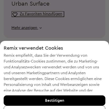
Urban Surface
Zu Favoriten hinzufügen
Mehr anzeigen
Remix verwendet Cookies
Remix empfiehlt, dass Sie der Verwendung von
Funktionalitäts-Cookies zustimmen, die zu Marketing-
und Analysezwecken verwendet werden und von uns
und unseren Marketingpartnern und Analysten
bereitgestellt werden. Diese Cookies ermöglichen eine
Personalisierung von Inhalt und Werbeanzeigen sowie
DU BRAUCHST MEHR PLATZ IN
eine Analyse der Besuche auf der Website und der
DEINEM KLEIDERSCHRANK?
mobilen App - Informationen, die uns helfen, Ihnen
Bestätigen
Produkte zu zeigen, die Ihnen gefallen könnten. Wenn Sie
Verkaufe die Kleidung, Accessoires und Schuhe, die du nicht mehr
trägst. Einfach, bequem und kostenlos!
einverstanden sind, bestätigen Sie dies bitte, indem Sie