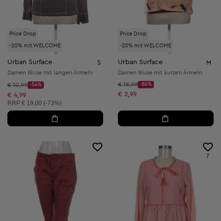
Price Drop
Price Drop
-20% mit WELCOME
-20% mit WELCOME
Urban Surface
Urban Surface
S
M
Damen Bluse mit langen Ärmeln
Damen Bluse mit kurzen Ärmeln
Startpreis:
Startpreis:
€ 18,99
-84%
€ 10,99
-54%
Discount Price:
Discount Price:
Reduzierter Preis:
€ 2,99
Reduzierter Preis:
€ 4,99
Unverbindliche Preisempfehlung:
RRP
€ 19,00 (-73%)
7