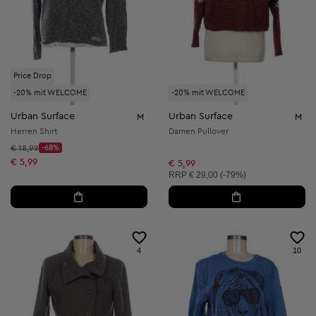
Price Drop
-20% mit WELCOME
-20% mit WELCOME
Urban Surface
Urban Surface
M
M
Herren Shirt
Damen Pullover
Startpreis:
€ 18,99
-68%
Discount Price:
Reduzierter Preis:
€ 5,99
€ 5,99
Unverbindliche Preisempfehlung:
RRP
€ 29,00 (-79%)
4
10