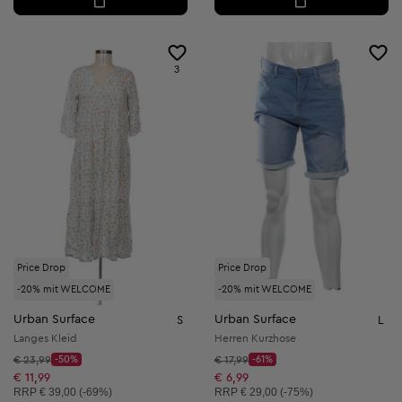
3
Price Drop
Price Drop
-20% mit WELCOME
-20% mit WELCOME
Urban Surface
Urban Surface
S
L
Langes Kleid
Herren Kurzhose
Startpreis:
Startpreis:
€ 23,99
-50%
€ 17,99
-61%
Discount Price:
Discount Price:
Reduzierter Preis:
Reduzierter Preis:
€ 11,99
€ 6,99
Unverbindliche Preisempfehlung:
Unverbindliche Preisempfehlung:
RRP
€ 39,00 (-69%)
RRP
€ 29,00 (-75%)