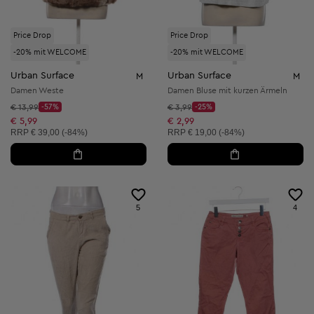
Price Drop
Price Drop
-20% mit WELCOME
-20% mit WELCOME
Urban Surface
Urban Surface
M
M
Damen Weste
Damen Bluse mit kurzen Ärmeln
Startpreis:
Startpreis:
€ 13,99
-57%
€ 3,99
-25%
Discount Price:
Discount Price:
Reduzierter Preis:
Reduzierter Preis:
€ 5,99
€ 2,99
Unverbindliche Preisempfehlung:
Unverbindliche Preisempfehlung:
RRP
€ 39,00 (-84%)
RRP
€ 19,00 (-84%)
5
4