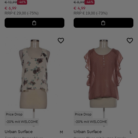
Startpreis:
Startpreis:
€ 12,99
-46%
€ 8,99
-44%
Discount Price:
Discount Price:
Reduzierter Preis:
Reduzierter Preis:
€ 6,99
€ 4,99
Unverbindliche Preisempfehlung:
Unverbindliche Preisempfehlung:
RRP
€ 29,00 (-75%)
RRP
€ 19,00 (-73%)
Price Drop
Price Drop
-20% mit WELCOME
-20% mit WELCOME
Urban Surface
Urban Surface
M
L