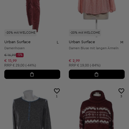
-20% mit WELCOME
-20% mit WELCOME
Urban Surface
Urban Surface
L
M
Damenhosen
Damen Bluse mit langen Ärmeln
Startpreis:
€ 16,99
-5%
Discount Price:
Reduzierter Preis:
€ 15,99
€ 2,99
Unverbindliche Preisempfehlung:
Unverbindliche Preisempfehlung:
RRP
€ 29,00 (-44%)
RRP
€ 19,00 (-84%)
1
3