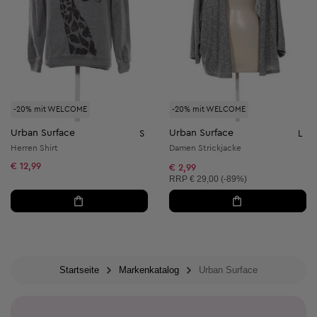
-20% mit WELCOME
-20% mit WELCOME
Urban Surface
Urban Surface
S
L
Herren Shirt
Damen Strickjacke
€ 12,99
€ 2,99
Unverbindliche Preisempfehlung:
RRP
€ 29,00 (-89%)
Startseite
Markenkatalog
Urban Surface