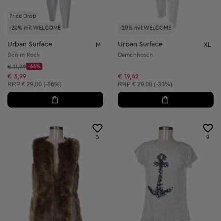
Price Drop
-20% mit WELCOME
-20% mit WELCOME
Urban Surface
Urban Surface
M
XL
Denim-Rock
Damenhosen
Startpreis:
€ 11,99
-66%
Discount Price:
Reduzierter Preis:
€ 3,99
€ 19,42
Unverbindliche Preisempfehlung:
Unverbindliche Preisempfehlung:
RRP
€ 29,00 (-86%)
RRP
€ 29,00 (-33%)
3
9