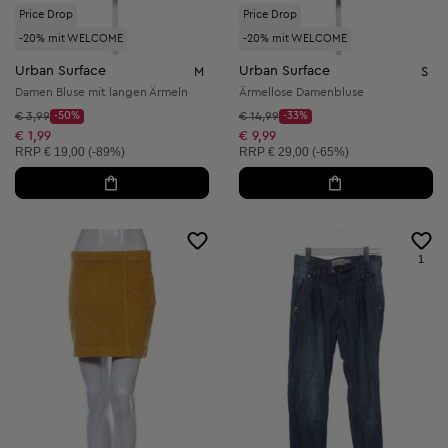
Price Drop
Price Drop
-20% mit WELCOME
-20% mit WELCOME
Urban Surface
Urban Surface
M
S
Damen Bluse mit langen Ärmeln
Ärmellose Damenbluse
Startpreis:
Startpreis:
€ 3,99
-50%
€ 14,99
-33%
Discount Price:
Discount Price:
Reduzierter Preis:
Reduzierter Preis:
€ 1,99
€ 9,99
Unverbindliche Preisempfehlung:
Unverbindliche Preisempfehlung:
RRP
€ 19,00 (-89%)
RRP
€ 29,00 (-65%)
1