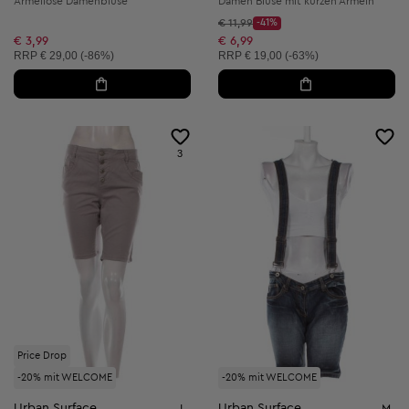
Ärmellose Damenbluse
Damen Bluse mit kurzen Ärmeln
Startpreis:
€ 11,99
-41%
Discount Price:
Reduzierter Preis:
€ 3,99
€ 6,99
Unverbindliche Preisempfehlung:
Unverbindliche Preisempfehlung:
RRP
€ 29,00 (-86%)
RRP
€ 19,00 (-63%)
3
Price Drop
-20% mit WELCOME
-20% mit WELCOME
Urban Surface
Urban Surface
L
M