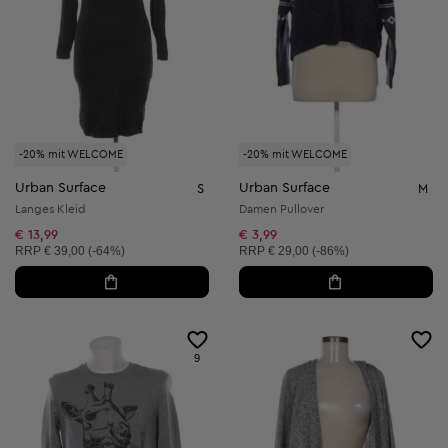
-20% mit WELCOME
-20% mit WELCOME
Urban Surface
Urban Surface
S
M
Langes Kleid
Damen Pullover
€ 13,99
€ 3,99
Unverbindliche Preisempfehlung:
Unverbindliche Preisempfehlung:
RRP
€ 39,00 (-64%)
RRP
€ 29,00 (-86%)
9