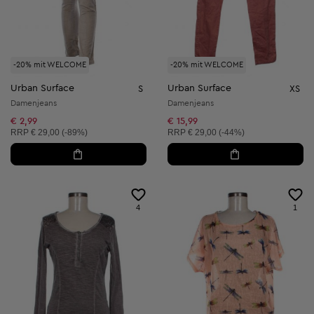
-20% mit WELCOME
-20% mit WELCOME
Urban Surface
Urban Surface
S
XS
Damenjeans
Damenjeans
€ 2,99
€ 15,99
Unverbindliche Preisempfehlung:
Unverbindliche Preisempfehlung:
RRP
€ 29,00 (-89%)
RRP
€ 29,00 (-44%)
4
1