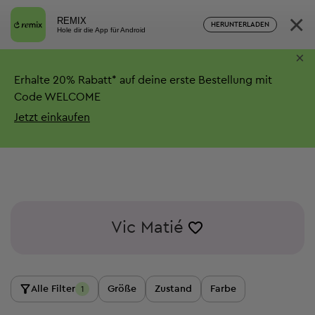
×
REMIX
HERUNTERLADEN
Hole dir die App für Android
×
Erhalte
20%
Rabatt*
auf deine erste Bestellung mit
Code WELCOME
Jetzt einkaufen
Vic Matié
Alle Filter
Größe
Zustand
Farbe
1