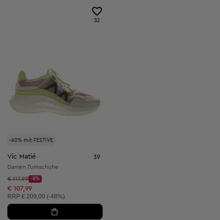
32
-60% mit FESTIVE
Vic Matié
39
Damen Turnschuhe
Startpreis:
€ 117,99
-8%
Discount Price:
Reduzierter Preis:
€ 107,99
Unverbindliche Preisempfehlung:
RRP
€ 209,00 (-48%)