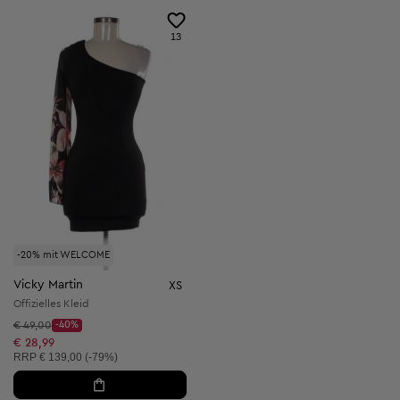
13
-20% mit WELCOME
Vicky Martin
XS
Offizielles Kleid
Startpreis:
€ 49,00
-40%
Discount Price:
Reduzierter Preis:
€ 28,99
Unverbindliche Preisempfehlung:
RRP
€ 139,00 (-79%)