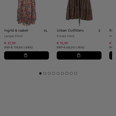
Ingrid & Isabel
Urban Outfitters
Rev
XL
S
Langes Kleid
Kurzes Kleid
Herr
€ 37,99
€ 15,99
€ 14
Unverbindliche Preisempfehlung:
Unverbindliche Preisempfehlung:
Unve
RRP
€ 119,00 (-68%)
RRP
€ 68,00 (-76%)
RRP