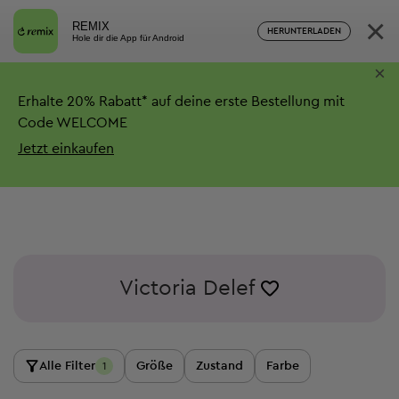
×
REMIX
HERUNTERLADEN
Hole dir die App für Android
×
Erhalte
20%
Rabatt*
auf deine erste Bestellung mit
Code WELCOME
Jetzt einkaufen
Victoria Delef
Alle Filter
Größe
Zustand
Farbe
1