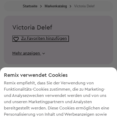
Startseite
Markenkatalog
Victoria Delef
Victoria Delef
Zu Favoriten hinzufügen
Mehr anzeigen
Remix verwendet Cookies
Remix empfiehlt, dass Sie der Verwendung von
Funktionalitäts-Cookies zustimmen, die zu Marketing-
und Analysezwecken verwendet werden und von uns
und unseren Marketingpartnern und Analysten
bereitgestellt werden. Diese Cookies ermöglichen eine
Personalisierung von Inhalt und Werbeanzeigen sowie
DU BRAUCHST MEHR PLATZ IN