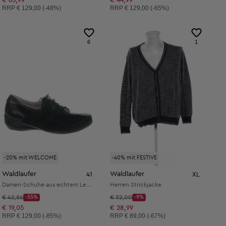
Unverbindliche Preisempfehlung:
Unverbindliche Preisempfehlung:
RRP
€ 129,00 (-48%)
RRP
€ 129,00 (-65%)
6
1
-20% mit WELCOME
-40% mit FESTIVE
Waldlaufer
Waldlaufer
41
XL
Damen-Schuhe aus echtem Leder
Herren Strickjacke
Startpreis:
Startpreis:
€ 42,86
-55%
€ 32,00
-9%
Discount Price:
Discount Price:
Reduzierter Preis:
Reduzierter Preis:
€ 19,05
€ 28,99
Unverbindliche Preisempfehlung:
Unverbindliche Preisempfehlung:
RRP
€ 129,00 (-85%)
RRP
€ 89,00 (-67%)