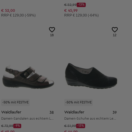
Startpreis:
€ 52,99
-13%
Discount Price:
Reduzierter Preis:
€ 52,00
€ 45,99
Unverbindliche Preisempfehlung:
Unverbindliche Preisempfehlung:
RRP
€ 129,00 (-59%)
RRP
€ 129,00 (-64%)
18
12
-50% mit FESTIVE
-50% mit FESTIVE
Waldlaufer
Waldlaufer
38
39
Damen-Sandalen aus echtem Leder
Damen-Schuhe aus echtem Leder
Startpreis:
Startpreis:
€ 72,99
-9%
€ 51,99
-13%
Discount Price:
Discount Price:
Reduzierter Preis:
Reduzierter Preis:
€ 65,99
€ 44,99