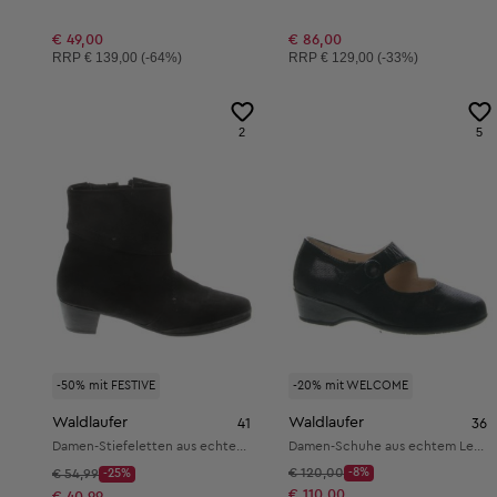
€ 49,00
€ 86,00
Unverbindliche Preisempfehlung:
Unverbindliche Preisempfehlung:
RRP
€ 139,00 (-64%)
RRP
€ 129,00 (-33%)
2
5
-50% mit FESTIVE
-20% mit WELCOME
Waldlaufer
Waldlaufer
41
36
Damen-Stiefeletten aus echtem Leder
Damen-Schuhe aus echtem Leder
Startpreis:
Startpreis:
€ 120,00
-8%
€ 54,99
-25%
Discount Price:
Discount Price:
Reduzierter Preis:
€ 110,00
Reduzierter Preis:
€ 40,99