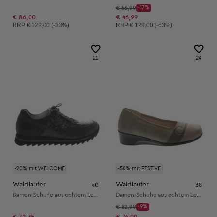
Startpreis:
€ 56,99
-17%
Discount Price:
Reduzierter Preis:
€ 86,00
€ 46,99
Unverbindliche Preisempfehlung:
Unverbindliche Preisempfehlung:
RRP
€ 129,00 (-33%)
RRP
€ 129,00 (-63%)
11
24
-20% mit WELCOME
-50% mit FESTIVE
Waldlaufer
Waldlaufer
40
38
Damen-Schuhe aus echtem Leder
Damen-Schuhe aus echtem Leder
Startpreis:
€ 82,99
-9%
Discount Price:
Reduzierter Preis:
€ 72,35
€ 74,99