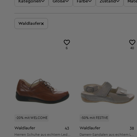
Kategorien
Größe
Farbe
Zustand
Mate
×
Waldlaufer
6
40
-20% mit WELCOME
-50% mit FESTIVE
Waldlaufer
Waldlaufer
43
38
Herren Schuhe aus echtem Leder
Damen-Sandalen aus echtem Leder