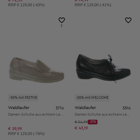
Unverbindliche Preisempfehlung:
Unverbindliche Preisempfehlung:
RRP
€ 129,00 (-43%)
RRP
€ 129,00 (-41%)
7
-50% mit FESTIVE
-20% mit WELCOME
Waldlaufer
Waldlaufer
37½
35½
Damen-Schuhe aus echtem Leder
Damen-Schuhe aus echtem Leder
Startpreis:
€ 54,99
-21%
Discount Price:
Reduzierter Preis:
€ 43,19
€ 29,99
Unverbindliche Preisempfehlung:
RRP
€ 129,00 (-76%)