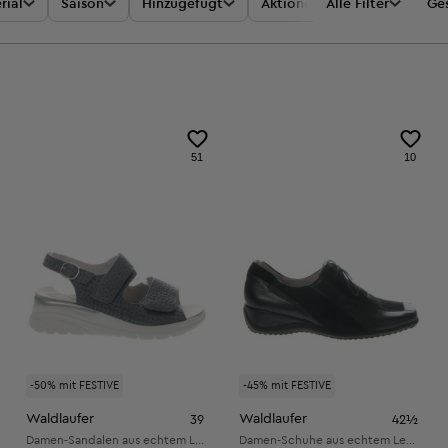
rial
Saison
Hinzugefügt
Aktionen
Alle Filter
Preis
Ges
51
10
-50% mit FESTIVE
-45% mit FESTIVE
Waldlaufer
Waldlaufer
39
42½
Damen-Sandalen aus echtem Leder
Damen-Schuhe aus echtem Leder