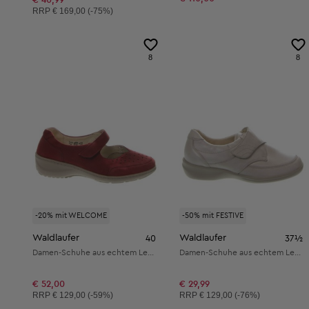
Unverbindliche Preisempfehlung:
RRP
€ 169,00 (-75%)
8
8
-20% mit WELCOME
-50% mit FESTIVE
Waldlaufer
Waldlaufer
40
37½
Damen-Schuhe aus echtem Leder
Damen-Schuhe aus echtem Leder
€ 52,00
€ 29,99
Unverbindliche Preisempfehlung:
Unverbindliche Preisempfehlung:
RRP
€ 129,00 (-59%)
RRP
€ 129,00 (-76%)