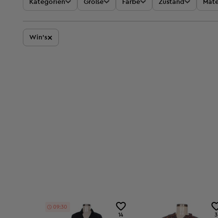
Kategorien
Größe
Farbe
Zustand
Mate
×
Win's
09:29
14
3