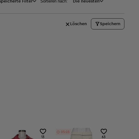
Sortieren nach:
peicherte Filter
Die neuesten
Löschen
Speichern
05:22
13
63