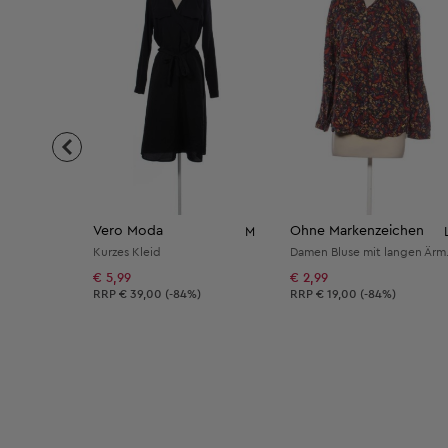
Vero Moda
Ohne Markenzeichen
M
Kurzes Kleid
Damen Bl
€ 5,99
€ 2,99
Unverbindliche Preisempfehlung:
Unverbindliche Preisempfeh
RRP
€ 39,00 (-84%)
RRP
€ 19,00 (-84%)