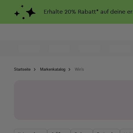
Erhalte
20%
Rabatt*
auf deine e
Startseite
Markenkatalog
Win's