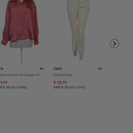
ra
Zara
Reserved
M
M
Damen Hemd mit langen Ärmeln
Damenhose
19,99
€ 22,99
€ 7,99
verbindliche Preisempfehlung:
Unverbindliche Preisempfehlung:
Unverbindli
RP
€ 39,00 (-48%)
RRP
€ 39,00 (-41%)
RRP
€ 25,00