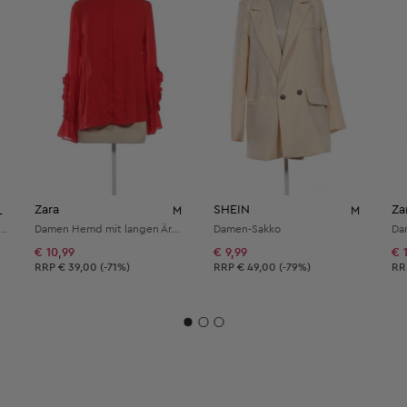
Zara
SHEIN
Za
L
M
M
use mit langen Ärmeln
Damen Hemd mit langen Ärmeln
Damen-Sakko
€ 10,99
€ 9,99
€ 
lung:
Unverbindliche Preisempfehlung:
Unverbindliche Preisempfehlung:
Un
RRP
€ 39,00 (-71%)
RRP
€ 49,00 (-79%)
R