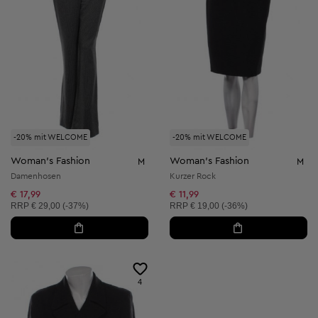
-20% mit WELCOME
-20% mit WELCOME
Woman's Fashion
Woman's Fashion
M
M
Damenhosen
Kurzer Rock
€ 17,99
€ 11,99
Unverbindliche Preisempfehlung:
Unverbindliche Preisempfehlung:
RRP
€ 29,00 (-37%)
RRP
€ 19,00 (-36%)
4