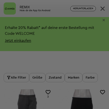
×
REMIX
HERUNTERLADEN
Hole dir die App für Android
×
Erhalte
20%
Rabatt*
auf deine erste Bestellung mit
Code WELCOME
Jetzt einkaufen
Produkte
Alle Filter
Größe
Zustand
Marken
Farbe
3