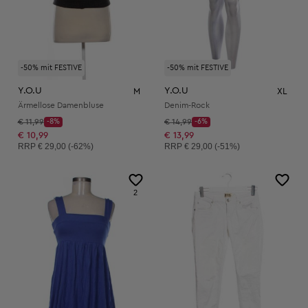
-50% mit FESTIVE
-50% mit FESTIVE
Y.O.U
Y.O.U
M
XL
Ärmellose Damenbluse
Denim-Rock
Startpreis:
Startpreis:
€ 11,99
-8%
€ 14,99
-6%
Discount Price:
Discount Price:
Reduzierter Preis:
Reduzierter Preis:
€ 10,99
€ 13,99
Unverbindliche Preisempfehlung:
Unverbindliche Preisempfehlung:
RRP
€ 29,00 (-62%)
RRP
€ 29,00 (-51%)
2