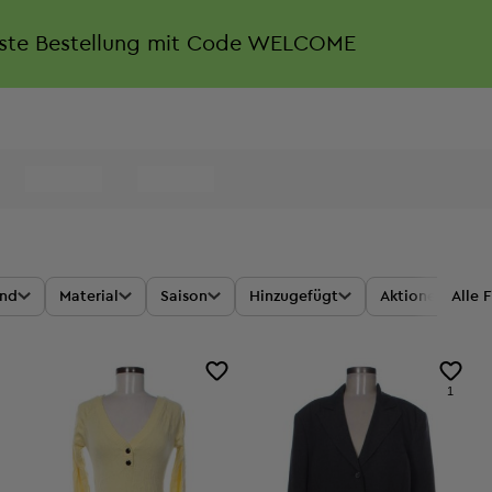
rste Bestellung mit Code WELCOME
and
Material
Saison
Hinzugefügt
Aktionen
Alle F
1