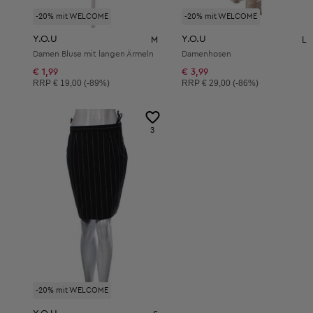
-20% mit WELCOME
-20% mit WELCOME
Y.O.U
Y.O.U
M
L
Damen Bluse mit langen Ärmeln
Damenhosen
€ 1,99
€ 3,99
Unverbindliche Preisempfehlung:
Unverbindliche Preisempfehlung:
RRP
€ 19,00 (-89%)
RRP
€ 29,00 (-86%)
3
-20% mit WELCOME