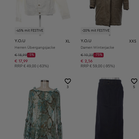
-45% mit FESTIVE
-20% mit FESTIVE
Y.O.U
Y.O.U
XL
XXS
Herren Übergangsjacke
Damen Winterjacke
Startpreis:
Startpreis:
€ 18,99
-5%
€ 10,22
-75%
Discount Price:
Discount Price:
Reduzierter Preis:
Reduzierter Preis:
€ 17,99
€ 2,56
Unverbindliche Preisempfehlung:
Unverbindliche Preisempfehlung:
RRP
€ 49,00 (-63%)
RRP
€ 59,00 (-95%)
3
5