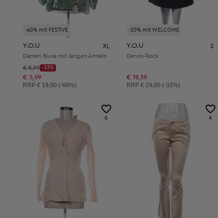
-40% mit FESTIVE
-20% mit WELCOME
Y.O.U
Y.O.U
XL
S
Damen Bluse mit langen Ärmeln
Denim-Rock
Startpreis:
€ 8,99
-33%
Discount Price:
Reduzierter Preis:
€ 5,99
€ 19,39
Unverbindliche Preisempfehlung:
Unverbindliche Preisempfehlung:
RRP
€ 19,00 (-68%)
RRP
€ 29,00 (-33%)
6
4