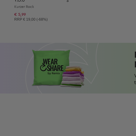
Y.O.U
S
Kurzer Rock
€ 5,99
Unverbindliche Preisempfehlung:
RRP
€ 19,00 (-68%)