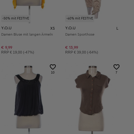
-50% mit FESTIVE
-40% mit FESTIVE
Y.O.U
Y.O.U
XS
L
Damen Bluse mit langen Ärmeln
Damen Sporthose
€ 9,99
€ 13,99
Unverbindliche Preisempfehlung:
Unverbindliche Preisempfehlung:
RRP
€ 19,00 (-47%)
RRP
€ 39,00 (-64%)
10
7