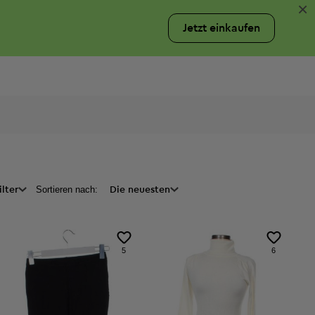
×
Jetzt einkaufen
Sortieren nach:
ilter
Preis
Die neuesten
5
6