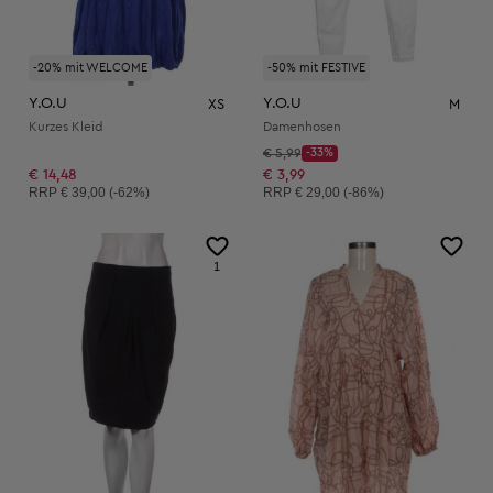
-20% mit WELCOME
-50% mit FESTIVE
Y.O.U
Y.O.U
XS
M
Kurzes Kleid
Damenhosen
Startpreis:
€ 5,99
-33%
Discount Price:
Reduzierter Preis:
€ 14,48
€ 3,99
Unverbindliche Preisempfehlung:
Unverbindliche Preisempfehlung:
RRP
€ 39,00 (-62%)
RRP
€ 29,00 (-86%)
1