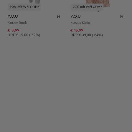
-20% mit WELCOME
-20% mit WELCOME
Y.O.U
Y.O.U
M
M
Kurzer Rock
Kurzes Kleid
€ 8,99
€ 13,99
Unverbindliche Preisempfehlung:
Unverbindliche Preisempfehlung:
RRP
€ 19,00 (-52%)
RRP
€ 39,00 (-64%)