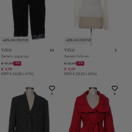
-45% mit FESTIVE
-45% mit FESTIVE
Y.O.U
Y.O.U
XS
S
Damen Leggings
Damen Pullover
Startpreis:
Startpreis:
€ 10,99
-9%
€ 10,99
-9%
Discount Price:
Discount Price:
Reduzierter Preis:
Reduzierter Preis:
€ 9,99
€ 9,99
Unverbindliche Preisempfehlung:
Unverbindliche Preisempfehlung:
RRP
€ 19,00 (-47%)
RRP
€ 29,00 (-65%)
5
6