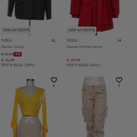
-50% mit FESTIVE
-20% mit FESTIVE
Y.O.U
Y.O.U
XL
M
Damen-Sakko
Damen Wintermantel
Startpreis:
€ 15,99
-6%
Discount Price:
Reduzierter Preis:
€ 14,99
€ 29,99
Unverbindliche Preisempfehlung:
Unverbindliche Preisempfehlung:
RRP
€ 49,00 (-69%)
RRP
€ 89,00 (-66%)
5
2