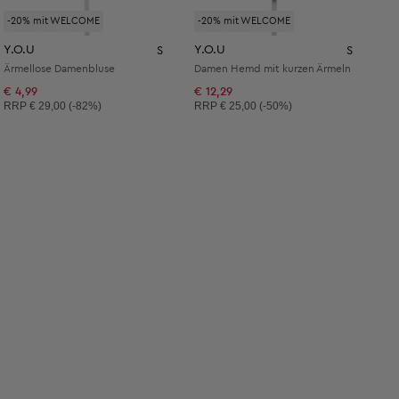
-20% mit WELCOME
-20% mit WELCOME
Y.O.U
Y.O.U
S
S
Ärmellose Damenbluse
Damen Hemd mit kurzen Ärmeln
€ 4,99
€ 12,29
Unverbindliche Preisempfehlung:
Unverbindliche Preisempfehlung:
RRP
€ 29,00 (-82%)
RRP
€ 25,00 (-50%)