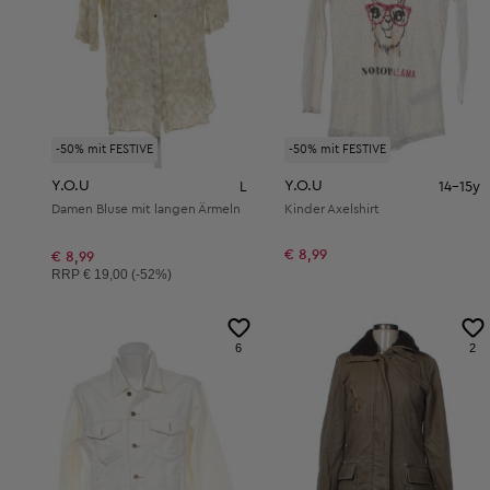
-50% mit FESTIVE
-50% mit FESTIVE
Y.O.U
Y.O.U
L
14-15y
Damen Bluse mit langen Ärmeln
Kinder Axelshirt
€ 8,99
€ 8,99
Unverbindliche Preisempfehlung:
RRP
€ 19,00 (-52%)
6
2