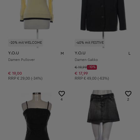
-20% mit WELCOME
-40% mit FESTIVE
Y.O.U
Y.O.U
M
L
Damen Pullover
Damen-Sakko
Startpreis:
€ 19,99
-10%
Discount Price:
Reduzierter Preis:
€ 19,00
€ 17,99
Unverbindliche Preisempfehlung:
Unverbindliche Preisempfehlung:
RRP
€ 29,00 (-34%)
RRP
€ 49,00 (-63%)
4
2