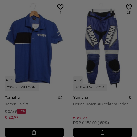
4
15
4 = 2
4 = 2
-20% mit WELCOME
-20% mit WELCOME
Yamaha
Yamaha
XS
S
Herren T-Shirt
Herren Hosen aus echtem Leder
Startpreis:
€ 27,99
-17%
Discount Price:
Reduzierter Preis:
€ 22,99
€ 62,99
Unverbindliche Preisempfehlung:
RRP
€ 158,00 (-60%)