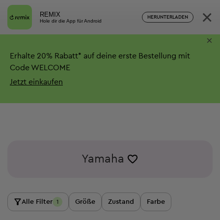
×
REMIX
HERUNTERLADEN
Hole dir die App für Android
×
Erhalte
20%
Rabatt*
auf deine erste Bestellung mit
Code WELCOME
Jetzt einkaufen
Yamaha
Alle Filter
Größe
Zustand
Farbe
1