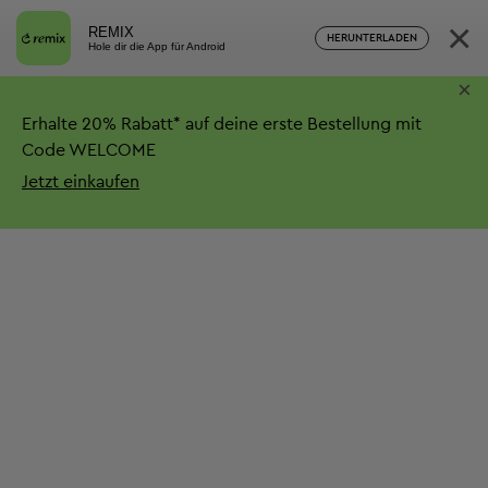
×
REMIX
HERUNTERLADEN
Hole dir die App für Android
×
Erhalte
20%
Rabatt*
auf deine erste Bestellung mit
Code WELCOME
Jetzt einkaufen