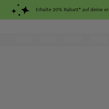
Erhalte
20%
Rabatt*
auf deine e