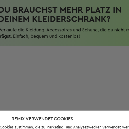
DU BRAUCHST MEHR PLATZ IN
DEINEM KLEIDERSCHRANK?
Verkaufe die Kleidung, Accessoires und Schuhe, die du nicht 
trägst. Einfach, bequem und kostenlos!
REMIX VERWENDET COOKIES
s-Cookies zustimmen, die zu Marketing- und Analysezwecken verwendet we