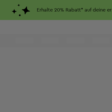
Erhalte
20%
Rabatt*
auf deine e