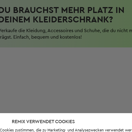
DU BRAUCHST MEHR PLATZ IN
DEINEM KLEIDERSCHRANK?
Verkaufe die Kleidung, Accessoires und Schuhe, die du nicht 
trägst. Einfach, bequem und kostenlos!
REMIX VERWENDET COOKIES
s-Cookies zustimmen, die zu Marketing- und Analysezwecken verwendet we