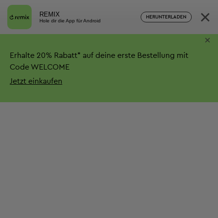
×
REMIX
HERUNTERLADEN
Hole dir die App für Android
×
Erhalte
20%
Rabatt*
auf deine erste Bestellung mit
Code WELCOME
Jetzt einkaufen