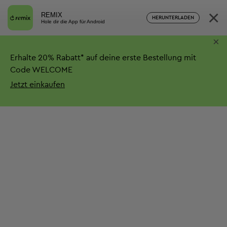
×
REMIX
HERUNTERLADEN
Hole dir die App für Android
×
Erhalte
20%
Rabatt*
auf deine erste Bestellung mit
Code WELCOME
Jetzt einkaufen