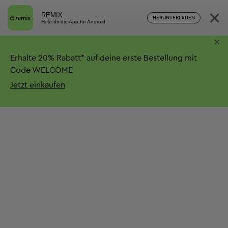
×
REMIX
HERUNTERLADEN
Hole dir die App für Android
×
Erhalte
20%
Rabatt*
auf deine erste Bestellung mit
Code WELCOME
Jetzt einkaufen