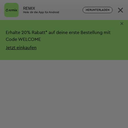
×
REMIX
HERUNTERLADEN
Hole dir die App für Android
×
Erhalte
20%
Rabatt*
auf deine erste Bestellung mit
Code WELCOME
Jetzt einkaufen