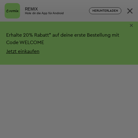
×
REMIX
HERUNTERLADEN
Hole dir die App für Android
×
Erhalte
20%
Rabatt*
auf deine erste Bestellung mit
Code WELCOME
Jetzt einkaufen