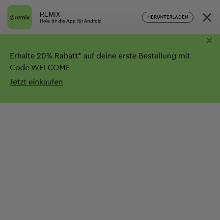
×
REMIX
HERUNTERLADEN
Hole dir die App für Android
×
Erhalte
20%
Rabatt*
auf deine erste Bestellung mit
Code WELCOME
Jetzt einkaufen