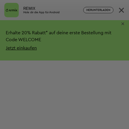
×
REMIX
HERUNTERLADEN
Hole dir die App für Android
×
Erhalte
20%
Rabatt*
auf deine erste Bestellung mit
Code WELCOME
Jetzt einkaufen