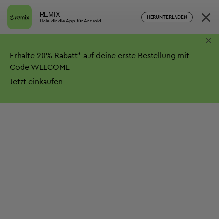
×
REMIX
HERUNTERLADEN
Hole dir die App für Android
×
Erhalte
20%
Rabatt*
auf deine erste Bestellung mit
Code WELCOME
Jetzt einkaufen