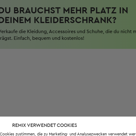
DU BRAUCHST MEHR PLATZ IN
DEINEM KLEIDERSCHRANK?
Verkaufe die Kleidung, Accessoires und Schuhe, die du nicht 
trägst. Einfach, bequem und kostenlos!
REMIX VERWENDET COOKIES
s-Cookies zustimmen, die zu Marketing- und Analysezwecken verwendet we