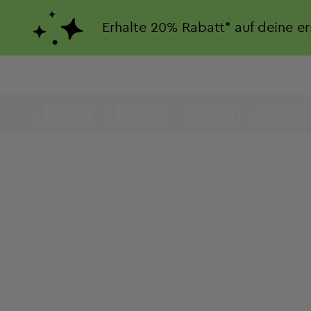
Erhalte
20%
Rabatt*
auf deine e